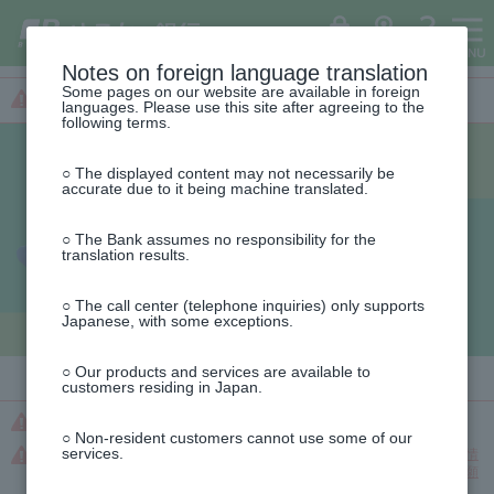
ゆ
（別
（別
menu
（別
ペ
ヘ
メ
本
This
（別
商
お
お
お
お
う
ウ
ウ
ウ
ー
ッ
イ
文
is
ウ
ち
ィ
品・
知
知
知
知
ィ
ょ
ン
ィ
ジ
ダ
ン
へ
the
ィ
ダ
ド
ン
ン
の
へ
メ
beginning
ン
イ
ウ
サ
ら
ら
ら
ら
ログイン
ATM
FAQ
ド
レ
で
ド
先
ニ
of
Notes on foreign language translation
ド
ウ
This
ク
開
ー
せ
せ
せ
せ
ウ
頭
ュ
the
ト
く）
ウ
で
is
Some pages on our website are available in foreign
で
令和8年熊本地震に関するお知らせ
開
で
ー
header
で
ビ
the
languages. Please use this site after agreeing to the
く）
開
す
へ
開
beginning
following terms.
ス
く）
く）
of
the
text
○ The displayed content may not necessarily be
accurate due to it being machine translated.
○ The Bank assumes no responsibility for the
translation results.
○ The call center (telephone inquiries) only supports
Japanese, with some exceptions.
○ Our products and services are available to
customers residing in Japan.
【緊急】ゆうちょ銀行をかたる不審な自動音声の電話にご注意ください
○ Non-resident customers cannot use some of our
services.
【お客さま情報の提出等のお願い】窓口・ATMでのご案内や、お客さま情
報管理センターからお送りするお手紙等によりお取引目的等の確認をお願
いしています