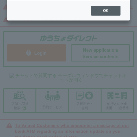
在留カード・在留期間の情報更新に関する案内をご覧になられたお客さま
OK
へ
！フィッシングメールにご注意ください！
New application/
Login
Service contents
店舗・ATM
各種料金・
他行との送金
予約サービス
検索
金利
店番・口座番号
To Valued Customers who encounter a message at our
bank ATM regarding an information update on your
residence card/ period of stay