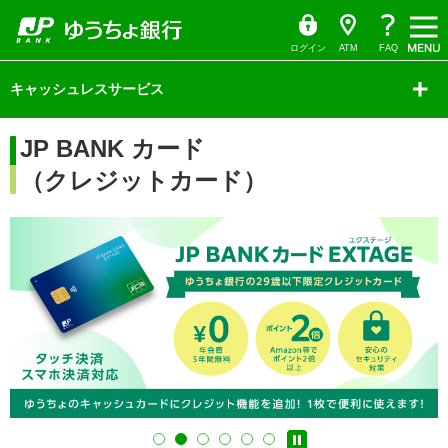
ゆ
（別
ペ
ヘ
メ
本
サ
ヘ
（別
（別
（別
メ
う
ウ
ー
ッ
イ
文
イ
ッ
ち
ィ
ウ
ウ
ウ
ニ
ょ
ン
ジ
ダ
ン
へ
ド
ダ
ダ
ド
ィ
ィ
ィ
の
へ
メ
メ
の
イ
ウ
ュ
ログイン
ATM
FAQ
レ
で
ン
ン
ン
先
ニ
ニ
先
ク
開
ー
サ
頭
ュ
ュ
頭
ト
く）
ド
ド
ド
イ
キャッシュレスサービス
で
ー
ー
で
ウ
ウ
ウ
ド
す
へ
へ
す
メ
で
で
で
ニ
開
開
開
本
ュ
JP BANK カード
く）
く）
く）
文
ー
の
の
（クレジットカード）
先
先
頭
頭
で
で
す
す