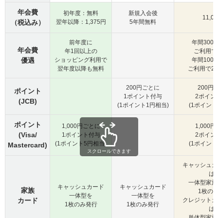
年会費
初年度：無料
新規入会後
11,0
（税込み）
翌年以降：1,375円
5年間無料
前年度に
年間300
年会費
年1回以上の
ご利用で
優遇
ショッピング利用で
年間100
翌年度以降も無料
ご利用で2
200円ごとに
200円
ポイント
1ポイント付与
2ポイン
(JCB)
(1ポイント1円相当)
(1ポイント
ポイント
1,000円ごとに
1,000
(Visa/
1ポイント付与
2ポイン
(1ポイント5円相当)
(1ポイント
Mastercard)
スクロールできます
キャッシュカ
は
一体型家族
キャッシュカード
キャッシュカード
家族
1枚の
一体型を
一体型を
カード
クレジットカ
1枚のみ発行
1枚のみ発行
は
単体型家族