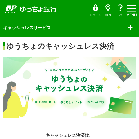
ゆ
（別
ペ
ヘ
メ
本
サ
ヘ
メ
（別
う
ウ
ー
ッ
イ
文
イ
ッ
ち
ィ
ニ
ウ
ょ
ン
ジ
ダ
ン
へ
ド
ダ
ダ
ド
の
へ
メ
メ
の
イ
ウ
ュ
ィ
ログイン
ATM
FAQ
レ
で
先
ニ
ニ
先
ク
開
ー
ン
サ
頭
ュ
ュ
頭
ト
く）
イ
キャッシュレスサービス
で
ー
ー
で
ド
ド
す
へ
へ
す
ウ
メ
ニ
で
本
ュ
ゆうちょのキャッシュレス決済
文
開
ー
の
の
く）
先
先
頭
頭
で
で
す
す
キャッシュレス決済は、