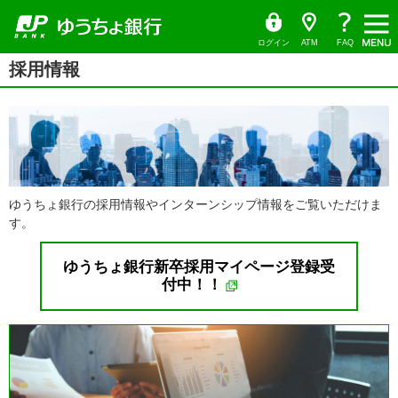
ゆ
（別
（別
（別
（別
（別
（別
ペ
ヘ
メ
本
ヘ
メ
（別
う
ウ
ー
ッ
イ
文
ッ
ち
ィ
ニ
ウ
ウ
ウ
ウ
ウ
ウ
ょ
ン
ジ
ダ
ン
へ
ダ
ダ
ド
ュ
ィ
ィ
ィ
ィ
ィ
ィ
の
へ
メ
の
イ
ウ
ログイン
ATM
FAQ
レ
で
ー
先
ニ
先
ン
ン
ン
ン
ン
ン
ク
開
本
採用情報
頭
ュ
頭
ト
く）
ド
ド
ド
ド
ド
文
ド
で
ー
で
の
ウ
ウ
ウ
ウ
ウ
す
へ
す
ウ
先
で
で
で
で
で
で
頭
開
開
開
開
開
で
開
す
く）
く）
く）
く）
く）
く）
ゆうちょ銀行の採用情報やインターンシップ情報をご覧いただけま
す。
ゆうちょ銀行新卒採用マイページ登録受
付中！！