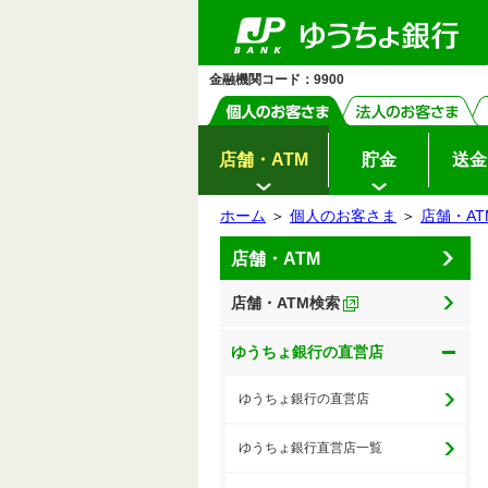
ゆ
閉
（別
メ
メ
メ
メ
メ
ペ
ヘ
メ
本
サ
ヘ
メ
メ
メ
（別
（別
メ
（別
（別
（別
（別
（別
う
じ
ー
ッ
イ
文
イ
ッ
イ
ニ
ニ
ニ
ニ
ウ
ニ
ニ
ニ
ウ
ウ
ニ
ち
ウ
ウ
ウ
ウ
ウ
る
ジ
ダ
ン
へ
ド
ダ
ン
ュ
ュ
ュ
ュ
ィ
ュ
ょ
ュ
ュ
ィ
ィ
ュ
の
へ
メ
メ
の
メ
ィ
ィ
ィ
ィ
ィ
ー
ー
ー
ー
ダ
ン
ー
ー
ー
先
ニ
ニ
先
ニ
ン
ン
ー
イ
開
開
開
開
ン
ン
ン
ン
ン
金融機関コード：9900
ド
開
頭
ュ
ュ
頭
ュ
レ
開
開
閉
閉
閉
閉
ド
ド
開
ク
で
ー
ー
で
ー
ウ
閉
ド
ド
ド
ド
ド
閉
閉
ト
ウ
ウ
閉
す
へ
へ
す
の
で
ウ
ウ
ウ
ウ
ウ
先
で
で
開
頭
で
で
で
で
で
開
開
く）
店舗・ATM
貯金
送金
で
開
開
開
開
開
く）
く）
す
く）
く）
く）
く）
く）
ホーム
＞
個人のお客さま
＞
店舗・AT
サ
本
店舗・ATM
イ
文
ド
の
メ
先
店舗・ATM検索
ニ
頭
ュ
で
ー
す
の
ゆうちょ銀行の直営店
先
頭
で
ゆうちょ銀行の直営店
す
ゆうちょ銀行直営店一覧