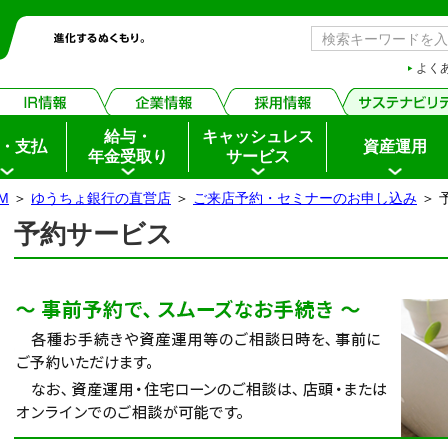
よく
給与・
キャッシュレス
・支払
資産運用
年金受取り
サービス
M
＞
ゆうちょ銀行の直営店
＞
ご来店予約・セミナーのお申し込み
＞ 
予約サービス