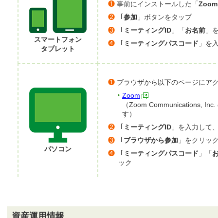
❶
事前にインストールした「
Zoom
❷
「
参加
」ボタンをタップ
❸
「
ミーティングID
」「
お名前
」
スマートフォン
❹
「
ミーティングパスコード
」を
タブレット
❶
ブラウザから以下のページにア
Zoom
（Zoom Communications
す）
❷
「
ミーティングID
」を入力して
❸
「
ブラウザから参加
」をクリッ
パソコン
❹
「
ミーティングパスコード
」「
ック
資産運用情報