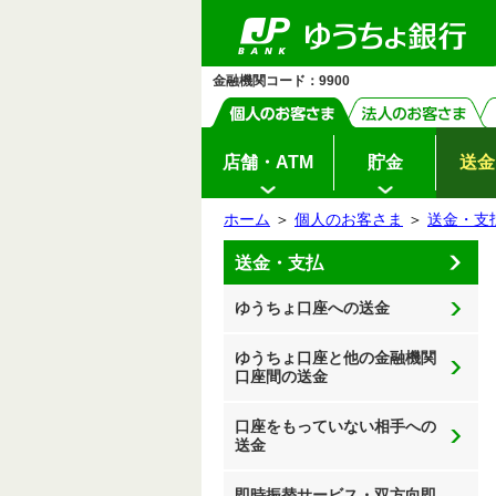
ゆ
メ
メ
ペ
ヘ
メ
本
サ
ヘ
メ
う
ー
ッ
イ
文
イ
ッ
イ
ニ
ニ
ち
ジ
ダ
ン
へ
ド
ダ
ン
ュ
ュ
ょ
の
へ
メ
メ
の
メ
ー
ダ
ー
先
ニ
ニ
先
ニ
イ
開
金融機関コード：9900
開
頭
ュ
ュ
頭
ュ
レ
閉
ク
で
ー
ー
で
ー
閉
ト
す
へ
へ
す
の
先
頭
店舗・ATM
貯金
送金
で
す
ホーム
＞
個人のお客さま
＞
送金・支
サ
本
送金・支払
イ
文
ド
の
メ
先
ゆうちょ口座への送金
ニ
頭
ュ
で
ー
す
の
ゆうちょ口座と他の金融機関
先
口座間の送金
頭
で
す
口座をもっていない相手への
送金
即時振替サービス・双方向即