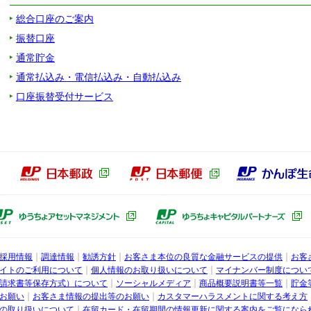
総合口座のご案内
振替口座
通常貯金
通常払込み・電信払込み・自動払込み
口座振替受付サービス
本郵政グループ
日本郵政（別ウィンドウで開きます）
日本郵便（別ウィン
ょ銀行子会社
ゆうちょアセットマネジメント（別ウ
採用情報
調達情報
勧誘方針
お客さま本位の良質な金融サービスの提供
お客
行
イトのご利用について
個人情報のお取り扱いについて
マイナンバー制度につい
請求書等保存方式）について
ソーシャルメディア
商品概要説明書等一覧
貯金
お願い
お客さま情報の提出等のお願い
カスタマーハラスメントに関する考え方
の取り扱いについて
在留カード・在留期間の情報更新に関する案内をご覧になら