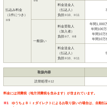
※6
料金送金人
払込み料金
（払込人）
（1件につき）
負担
※10、※11
※9
年間1,00
料金受取人
年間100
（加入者）
年間10万
負担
※7、※8
年間10万
一般扱い
料金送金人
（払込人）
負担
※10、※11
取扱内容
読替処理
※12
料金には消費税（地方消費税を含みます）が含まれています。
ゆうちょＢｉｚダイレクトによるお取り扱いの場合は、自動払