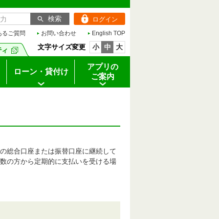
ログイン
あるご質問
お問い合わせ
English TOP
文字サイズ変更
小
中
大
アプリの
ローン・貸付け
ご案内
の総合口座または振替口座に継続して
数の方から定期的に支払いを受ける場