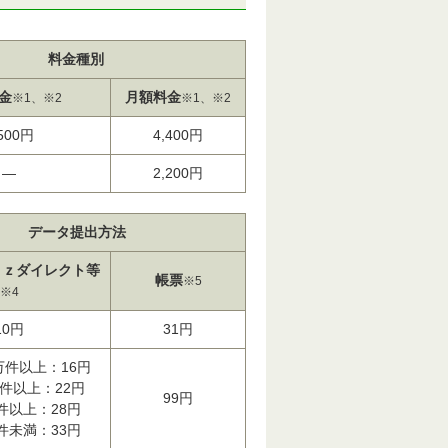
料金種別
金
月額料金
※1、※2
※1、※2
,500円
4,400円
―
2,200円
データ提出方法
ｉｚダイレクト等
帳票
※5
※4
10円
31円
0万件以上：16円
万件以上：22円
99円
件以上：28円
件未満：33円