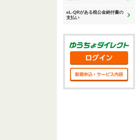
eL-QRがある税公金納付書の
支払い
ゆう
ログ
新規