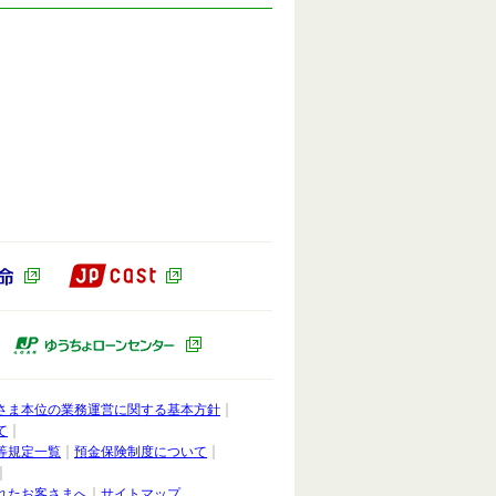
JP CAST（別ウィンドウで開きます）
ドウで開きます）
かんぽ生命（別ウィンドウで開きます）
ィンドウで開きます）
ゆうちょキャピタルパートナーズ（別ウィンドウで開きます）
ゆうちょローンセンター（別ウィンドウ
さま本位の業務運営に関する基本方針
て
等規定一覧
預金保険制度について
れたお客さまへ
サイトマップ