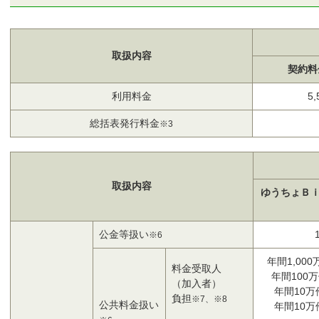
取扱内容
契約料
利用料金
5
総括表発行料金
※3
取扱内容
ゆうちょＢ
公金等扱い
※6
年間1,00
料金受取人
年間100
（加入者）
年間10万
負担
※7、※8
公共料金扱い
年間10万