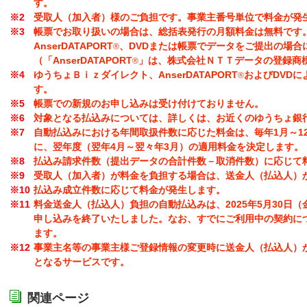
す。
受取人（加入者）様のご負担です。事業主番号単位で料金が発
帳票でお取り扱いの場合は、総括表発行の月額料金は無料です
AnserDATAPORT
、DVDまたは帳票でデータをご提出の場合
®
（「AnserDATAPORT
」は、株式会社ＮＴＴデータの登録商
®
ゆうちょＢｉｚダイレクト、AnserDATAPORT
およびDVD
®
す。
帳票での新規のお申し込みは受け付けておりません。
対象となる払込みについては、詳しくは、お近くのゆうちょ銀
自動払込みにおける年間取扱件数に応じた料金は、毎年1月～1
に、翌年度（翌年4月～翌々年3月）の適用料金を決定します。
払込み請求件数（提出データの合計件数－取消件数）に応じて
受取人（加入者）が料金を負担する場合は、送金人（払込人）
払込み成立件数に応じて料金が発生します。
料金送金人（払込人）負担の自動払込みは、2025年5月30日
申し込みを終了いたしました。なお、すでにご利用中の契約に
ます。
事業主名等の事業主様ご登録情報の変更時に送金人（払込人）
となるサービスです。
関連ページ