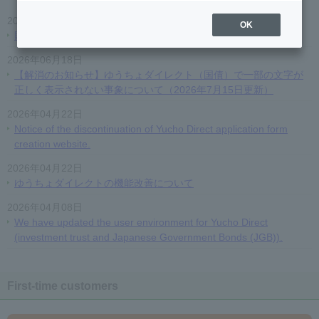
2026年06月19日
OK
貯金金利の引き上げのお知らせ
2026年06月18日
【解消のお知らせ】ゆうちょダイレクト（国債）で一部の文字が
正しく表示されない事象について（2026年7月15日更新）
2026年04月22日
Notice of the discontinuation of Yucho Direct application form
creation website.
2026年04月22日
ゆうちょダイレクトの機能改善について
2026年04月08日
We have updated the user environment for Yucho Direct
(investment trust and Japanese Government Bonds (JGB)).
First-time customers