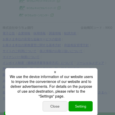
金融機関コード：9900
電子公告
企業情報
採用情報
調達情報
勧誘方針
お客さま本位の良質な金融サービスの提供
お客さま本位の業務運営に関する基本方針
利益相反管理方針
サイトのご利用について
個人情報のお取り扱いについて
マイナンバー制度について
インボイス制度（適格請求書等保存方式）について
ソーシャルメディア
商品概要説明書等一覧
貯金等規定一覧
預金保険制度について
取引時確認等に関するお願い
お客さま情報の提出等のお願い
カスタマーハラスメントに関する考え方
お客さまに関する情報の取り扱いについて
在留カード・在留期間の情報更新に関する案内をご覧になられたお客さまへ
サイトマップ
(C) JAPAN POST BANK