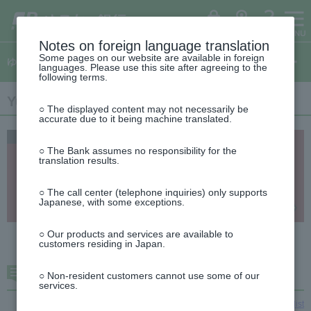
ゆ
（別
menu
ペ
ヘ
メ
本
サ
This
う
ウ
ー
ッ
イ
文
イ
is
ち
ィ
ょ
ン
ジ
ダ
ン
へ
ド
the
ダ
ド
の
へ
メ
メ
beginning
イ
ウ
ログイン
ATM
FAQ
レ
で
先
ニ
ニ
of
Notes on foreign language translation
ク
開
This
頭
ュ
ュ
the
ト
く）
Some pages on our website are available in foreign
is
ゆうちょダイレクトのご案内
で
ー
ー
header
languages. Please use this site after agreeing to the
the
す
へ
へ
following terms.
top
of
This
the
Yucho Direct Information
is
side
○ The displayed content may not necessarily be
the
menu
accurate due to it being machine translated.
beginning
of
the
○ The Bank assumes no responsibility for the
text
translation results.
○ The call center (telephone inquiries) only supports
Japanese, with some exceptions.
○ Our products and services are available to
customers residing in Japan.
notice
○ Non-resident customers cannot use some of our
services.
To the list