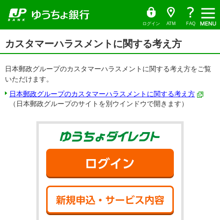
ゆ
（別
ペ
ヘ
メ
本
サ
ヘ
う
ウ
ー
ッ
イ
文
イ
ッ
ち
ィ
ょ
ン
ジ
ダ
ン
へ
ド
ダ
ダ
ド
の
へ
メ
メ
の
イ
ウ
ログイン
ATM
FAQ
レ
で
先
ニ
ニ
先
ク
開
サ
頭
ュ
ュ
頭
ト
く）
本
イ
カスタマーハラスメントに関する考え方
で
ー
ー
で
文
ド
す
へ
へ
す
の
メ
先
ニ
頭
日本郵政グループのカスタマーハラスメントに関する考え方をご覧
ュ
で
ー
いただけます。
す
の
先
日本郵政グループのカスタマーハラスメントに関する考え方
頭
（日本郵政グループのサイトを別ウインドウで開きます）
で
す
ゆうちょダイ
ログイン
新規申込・サ