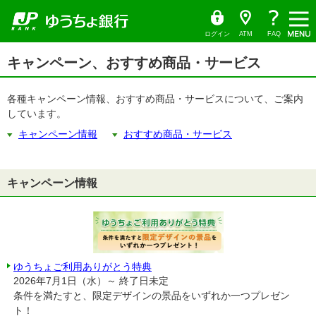
ゆ
（別
ペ
ヘ
メ
本
サ
ヘ
メ
う
ウ
ー
ッ
イ
文
イ
ッ
ち
ィ
ニ
ょ
ン
ジ
ダ
ン
へ
ド
ダ
ダ
ド
ュ
の
へ
メ
メ
の
イ
ウ
ログイン
ATM
FAQ
レ
で
ー
先
ニ
ニ
先
ク
開
サ
頭
ュ
ュ
頭
ト
く）
本
イ
キャンペーン、おすすめ商品・サービス
で
ー
ー
で
文
ド
す
へ
へ
す
の
メ
先
ニ
頭
各種キャンペーン情報、おすすめ商品・サービスについて、ご案内
ュ
で
ー
しています。
す
の
先
キャンペーン情報
おすすめ商品・サービス
頭
で
す
キャンペーン情報
ゆうちょご利用ありがとう特典
2026年7月1日（水）～ 終了日未定
条件を満たすと、限定デザインの景品をいずれか一つプレゼン
ト！