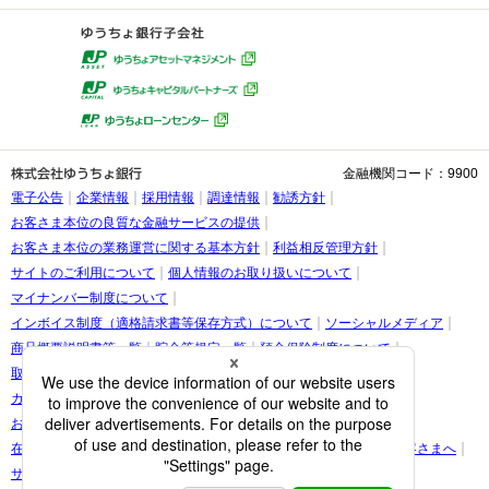
金融機関コード：9900
電子公告
企業情報
採用情報
調達情報
勧誘方針
お客さま本位の良質な金融サービスの提供
お客さま本位の業務運営に関する基本方針
利益相反管理方針
サイトのご利用について
個人情報のお取り扱いについて
マイナンバー制度について
インボイス制度（適格請求書等保存方式）について
ソーシャルメディア
商品概要説明書等一覧
貯金等規定一覧
預金保険制度について
取引時確認等に関するお願い
お客さま情報の提出等のお願い
カスタマーハラスメントに関する考え方
お客さまに関する情報の取り扱いについて
在留カード・在留期間の情報更新に関する案内をご覧になられたお客さまへ
サイトマップ