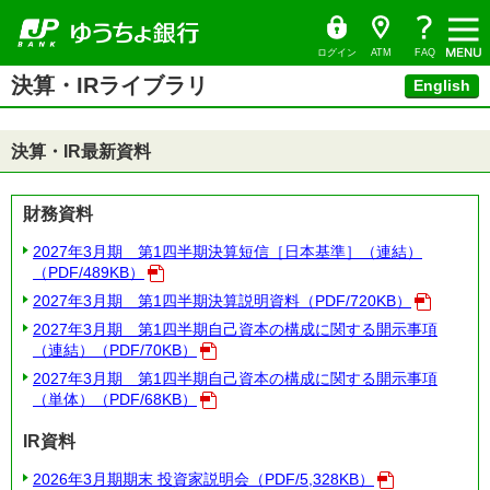
ゆ
（別
ペ
ヘ
メ
本
ヘ
（PDF
（PDF
（PDF
（PDF
（PDF
（PDF
（PDF
（PDF
（PDF
（PDF
（PDF
（PDF
（PDF
う
ウ
ー
ッ
イ
文
ッ
ち
ィ
フ
フ
フ
フ
フ
フ
フ
フ
フ
フ
フ
フ
フ
ょ
ン
ジ
ダ
ン
へ
ダ
ダ
ド
ァ
ァ
ァ
ァ
ァ
ァ
ァ
ァ
ァ
ァ
ァ
ァ
ァ
の
へ
メ
の
イ
ウ
ログイン
ATM
FAQ
レ
で
先
ニ
先
イ
イ
イ
イ
イ
イ
イ
イ
イ
イ
イ
イ
イ
ク
開
本
決算・IRライブラリ
頭
ュ
頭
ト
く）
English
ル）
ル）
ル）
ル）
ル）
ル）
ル）
ル）
ル）
ル）
ル）
ル）
ル）
文
で
ー
で
の
す
へ
す
先
頭
決算・IR最新資料
で
す
財務資料
2027年3月期 第1四半期決算短信［日本基準］（連結）
（PDF/489KB）
2027年3月期 第1四半期決算説明資料（PDF/720KB）
2027年3月期 第1四半期自己資本の構成に関する開示事項
（連結）（PDF/70KB）
2027年3月期 第1四半期自己資本の構成に関する開示事項
（単体）（PDF/68KB）
IR資料
2026年3月期期末 投資家説明会（PDF/5,328KB）