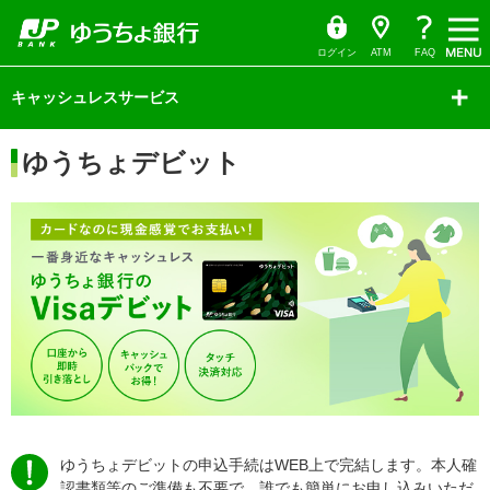
ゆ
（別
（別
ペ
ヘ
メ
本
サ
ヘ
（別
（別
（別
（別
（別
メ
う
ウ
ー
ッ
イ
文
イ
ッ
ウ
ち
ィ
ウ
ウ
ウ
ウ
ウ
ニ
ょ
ン
ジ
ダ
ン
へ
ド
ダ
ィ
ダ
ド
ィ
ィ
ィ
ィ
ィ
の
へ
メ
メ
の
イ
ウ
ュ
ログイン
ATM
FAQ
ン
レ
で
ン
ン
ン
先
ニ
ニ
先
ン
ン
ク
開
ド
ー
サ
頭
ュ
ュ
頭
ト
く）
ド
ド
ド
ド
ド
イ
ウ
キャッシュレスサービス
で
ー
ー
で
ウ
ウ
ウ
ド
ウ
ウ
で
す
へ
へ
す
メ
で
で
で
開
で
で
ニ
開
開
開
く）
本
PDF
PDF
ュ
ゆうちょデビット
く）
く）
く）
文
ー
を
を
の
の
開
開
先
先
頭
く）
く）
頭
で
で
す
す
ゆうちょデビットの申込手続はWEB上で完結します。
本人確
認書類等のご準備も不要で、誰でも簡単にお申し込みいただ