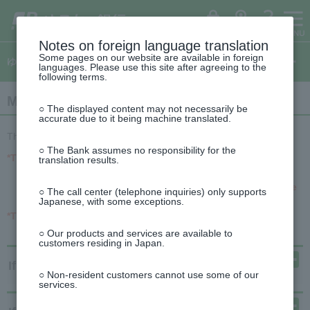
ゆ
（別
Open/close
Open/close
ペ
ヘ
メ
本
サ
This
う
ウ
menu
menu
ー
ッ
イ
文
イ
is
ち
ィ
ょ
ン
ジ
ダ
ン
へ
ド
the
ダ
ド
の
へ
メ
メ
beginning
イ
ウ
ログイン
ATM
FAQ
レ
で
先
ニ
ニ
of
Notes on foreign language translation
ク
開
This
頭
ュ
ュ
the
ト
く）
Some pages on our website are available in foreign
is
ゆうちょダイレクトのご案内
で
ー
ー
header
languages. Please use this site after agreeing to the
the
す
へ
へ
following terms.
top
of
This
the
Main operation method
is
side
○ The displayed content may not necessarily be
the
menu
accurate due to it being machine translated.
beginning
of
This page explains the main operations.
the
○ The Bank assumes no responsibility for the
text
*The screenshots of Yucho Direct displayed on the Japan
translation results.
Post Bank website may differ from the actual screen.
Please note that this information may be subject to change
○ The call center (telephone inquiries) only supports
without prior notice.
Japanese, with some exceptions.
*The display screen may differ depending on the device you
are using.
○ Our products and services are available to
customers residing in Japan.
If you are using a computer
○ Non-resident customers cannot use some of our
services.