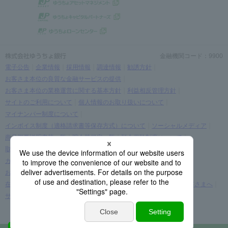
金融機関コード：9900
電子公告
企業情報
採用情報
調達情報
勧誘方針
お客さま本位の良質な金融サービスの提供
お客さま本位の業務運営に関する基本方針
利益相反管理方針
サイトのご利用について
個人情報のお取り扱いについて
マイナンバー制度について
インボイス制度（適格請求書等保存方式）について
ソーシャルメディア
商品概要説明書等一覧
貯金等規定一覧
預金保険制度について
取引時確認等に関するお願い
お客さま情報の提出等のお願い
カスタマーハラスメントに関する考え方
お客さまに関する情報の取り扱いについて
在留カード・在留期間の情報更新に関する案内をご覧になられたお客さまへ
サイトマップ
(C) JAPAN POST BANK