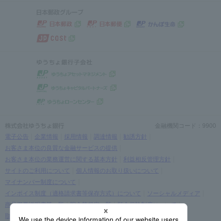
金融機関コード：9900
電子公告
企業情報
採用情報
調達情報
勧誘方針
お客さま本位の良質な金融サービスの提供
お客さま本位の業務運営に関する基本方針
利益相反管理方針
サイトのご利用について
個人情報のお取り扱いについて
マイナンバー制度について
インボイス制度（適格請求書等保存方式）について
ソーシャルメディア
商品概要説明書等一覧
貯金等規定一覧
預金保険制度について
取引時確認等に関するお願い
お客さま情報の提出等のお願い