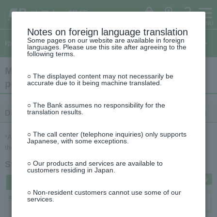
ゆ
（別
ペ
ヘ
メ
本
サ
This
う
ウ
ー
ッ
イ
文
イ
is
ち
ィ
ょ
ン
ジ
ダ
ン
へ
ド
the
ダ
ド
の
へ
メ
メ
beginning
イ
ウ
ログイン
ATM
FAQ
レ
で
先
ニ
ニ
of
Notes on foreign language translation
ク
開
This
頭
ュ
ュ
the
ト
く）
Some pages on our website are available in foreign
is
ゆうちょダイレクトのご案内
で
ー
ー
header
languages. Please use this site after agreeing to the
the
す
へ
へ
following terms.
top
of
This
the
Main operation methods (various
is
side
○ The displayed content may not necessarily be
the
menu
procedures, etc.) (Smartphone version)
accurate due to it being machine translated.
beginning
of
the
○ The Bank assumes no responsibility for the
text
translation results.
Display of passbook image (Yucho Direct + (Plus) only)
○ The call center (telephone inquiries) only supports
*All screens are for illustrative purposes only and may differ from
Japanese, with some exceptions.
the actual product.
Step 1
○ Our products and services are available to
customers residing in Japan.
○ Non-resident customers cannot use some of our
services.