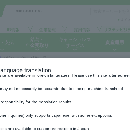
よく
給与・
キャッシュレス
・支払
資産運用
年金受取り
サービス
t
> What is Yucho Direct?
What is Yucho Direct?
language translation
e are available in foreign languages. Please use this site after agreein
may not necessarily be accurate due to it being machine translated.
ponsibility for the translation results.
hone inquiries) only supports Japanese, with some exceptions.
Available anytime!
ces are available to customers residing in Japan.