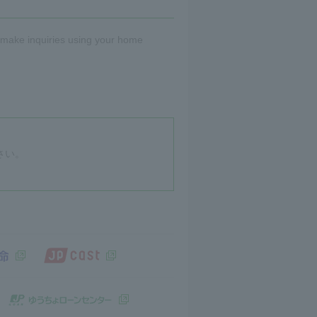
d make inquiries using your home
さい。
JP CAST（別ウィンドウで開きます）
ドウで開きます）
かんぽ生命（別ウィンドウで開きます）
ィンドウで開きます）
ゆうちょキャピタルパートナーズ（別ウィンドウで開きます）
ゆうちょローンセンター（別ウィンドウ