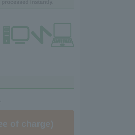
processed instantly.
w.
ee of charge)