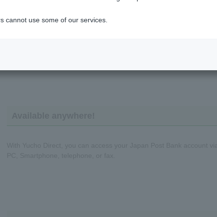
With Yucho Direct, you can conduct transactions even on
weekends and late at night when bank branches and ATMs are
s cannot use some of our services.
closed.
*There are some times when the facility is unavailable.
Operating hours
Available anywhere!
With Yucho Direct, you can access your Japan Post Bank account vi
PC, Smartphone, telephone, or fax.
ちょダイレクト
イン
申込・サービス内容