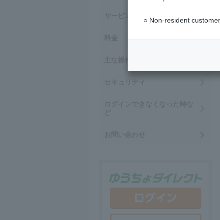
サービス内容・ご利用時間
○ Non-resident customer
料金
主な操作方法
セキュリティ
ログインできなくなった時な
ど
お問い合わせ
ゆう
ログ
新規