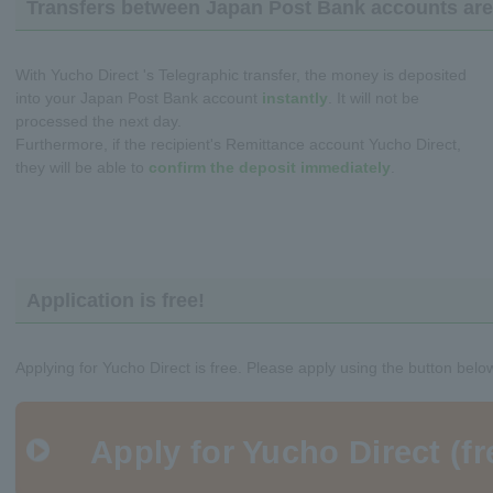
Transfers between Japan Post Bank accounts are 
With Yucho Direct 's Telegraphic transfer, the money is deposited
into your Japan Post Bank account
instantly
. It will not be
processed the next day.
Furthermore, if the recipient's Remittance account Yucho Direct,
they will be able to
confirm the deposit immediately
.
Application is free!
Applying for Yucho Direct is free. Please apply using the button belo
Apply for Yucho Direct (fr