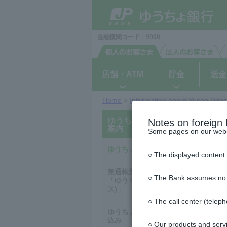
ゆ
ペ
ヘ
メ
本
サ
This
This
（別
う
ー
ッ
イ
文
イ
is
is
ち
ウ
ジ
ダ
ン
へ
ド
the
the
ょ
の
へ
メ
メ
beginning
beginning
ィ
ダ
先
ニ
ニ
of
of
イ
ン
金融機関コード：9900
頭
ュ
ュ
the
the
レ
ク
で
ー
ー
header
main
ド
ト
す
へ
へ
menu
ウ
で
店舗・ATM
貯金
送金
開
く）
Home
>
Information about Yucho Direc
This
This
ゆうちょダイレクトのご
is
is
Notes on foreign 
the
the
案内
Some pages on our websit
top
beginning
of
of
the
the
ゆうちょダイレクトとは
○ The displayed content 
side
text
menu
無通帳型総合口座
○ The Bank assumes no res
「ゆうちょダイレクト＋(プラ
ス)」
○ The call center (telep
ゆうちょダイレクトのお申し
込み
○ Our products and servi