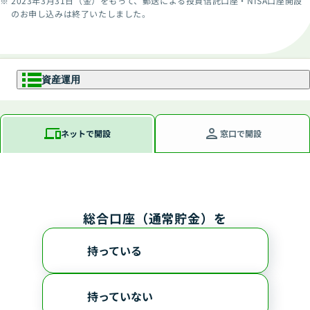
2023年3月31日（金）をもって、郵送による投資信託口座・NISA口座開設
のお申し込みは終了いたしました。
資産運用
資産運用
ネットで開設
窓口で開設
NISA
NISAとは
投資信託
つみたて投資枠
総合口座（通常貯金）を
成長投資枠
初めての方
ゆうちょファンドラップ
ファンドをお探しの方
持っている
投資信託について
投資信託口座・NISA口座のお申し
変額年金保険
詳しく知る
込みの流れ
持っていない
国債
おすすめファンド診断
投資信託レポート一覧