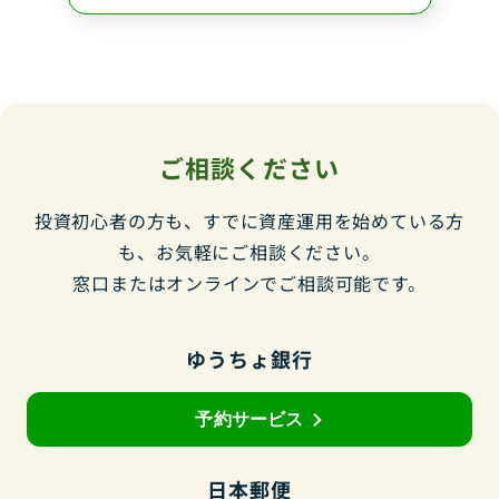
各種お手続き・
確定拠出年金（iⅮeCo）
運用状況を確認する
交付資料について
お知らせ一覧
よくあるご質問一覧
予約サービス
ますますくんと学ぶ
ますますわかるアフターフォロー
ゆうちょで資産運用
サービス
ご相談ください
用語集
取扱店舗の検索・ご相談の予約
投資初心者の方も、すでに資産運用を始めている方
も、お気軽にご相談ください。
窓口またはオンラインでご相談可能です。
ゆうちょ銀行
予約サービス
日本郵便