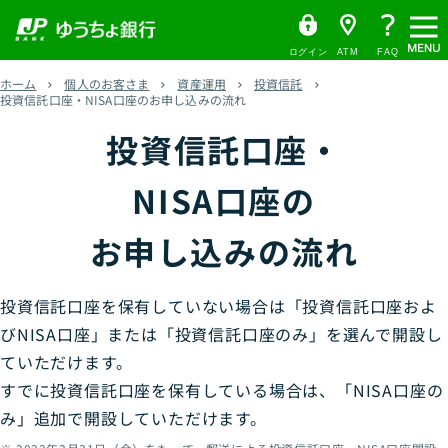
メ
ゆ
（
ペ
ヘ
メ
本
サ
ヘ
う
別
ニ
ー
ッ
イ
文
イ
ッ
ち
ウ
ュ
ログイン
ATM
FAQ
ょ
ィ
ジ
ダ
ン
へ
ド
ダ
ー
ダ
ン
ホーム
個人のお客さま
資産運用
投資信託
の
へ
メ
メ
の
イ
ド
投資信託口座・NISA口座のお申し込みの流れ
レ
ウ
先
ニ
ニ
先
ク
で
投資信託口座・
頭
ュ
ュ
頭
ト
開
く
で
ー
ー
で
）
す
へ
へ
す
NISA口座の
お申し込みの流れ
投資信託口座を保有していない場合は「投資信託口座およ
びNISA口座」または「投資信託口座のみ」を選んで開設し
ていただけます。
すでに投資信託口座を保有している場合は、「NISA口座の
み」追加で開設していただけます。