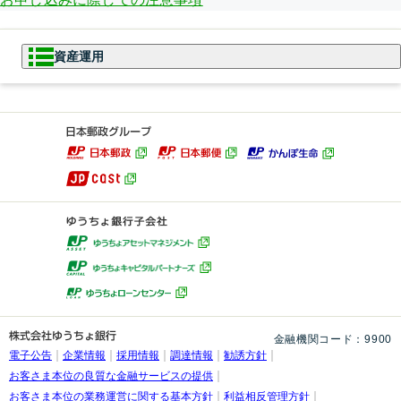
資産運用
資産運用
NISA
NISAとは
投資信託
つみたて投資枠
成長投資枠
初めての方
ゆうちょファンドラップ
ファンドをお探しの方
投資信託について
投資信託口座・NISA口座のお申し
変額年金保険
詳しく知る
込みの流れ
国債
おすすめファンド診断
投資信託レポート一覧
金融機関コード：9900
電子公告
企業情報
採用情報
調達情報
勧誘方針
各種お手続き・
お客さま本位の良質な金融サービスの提供
確定拠出年金（iⅮeCo）
運用状況を確認する
交付資料について
お客さま本位の業務運営に関する基本方針
利益相反管理方針