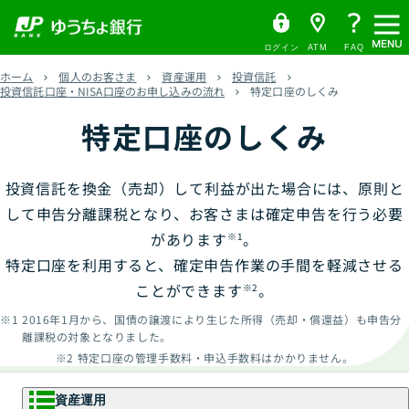
メ
ゆ
（
ペ
ヘ
メ
本
サ
ヘ
う
別
ニ
ー
ッ
イ
文
イ
ッ
ち
ウ
ュ
ログイン
ATM
FAQ
ょ
ィ
ジ
ダ
ン
へ
ド
ダ
ー
ダ
ン
ホーム
個人のお客さま
資産運用
投資信託
の
へ
メ
メ
の
イ
ド
投資信託口座・NISA口座のお申し込みの流れ
特定口座のしくみ
レ
ウ
先
ニ
ニ
先
ク
で
特定口座のしくみ
頭
ュ
ュ
頭
ト
開
く
で
ー
ー
で
）
す
へ
へ
す
投資信託を換金（売却）して利益が出た場合には、原則と
して申告分離課税となり、お客さまは確定申告を行う必要
があります
。
※1
特定口座を利用すると、確定申告作業の手間を軽減させる
ことができます
。
※2
2016年1月から、国債の譲渡により生じた所得（売却・償還益）も申告分
離課税の対象となりました。
特定口座の管理手数料・申込手数料はかかりません。
資産運用