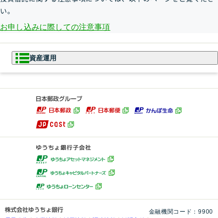
い。
お申し込みに際しての注意事項
資産運用
資産運用
NISA
NISAとは
投資信託
つみたて投資枠
成長投資枠
初めての方
ゆうちょファンドラップ
ファンドをお探しの方
投資信託について
投資信託口座・NISA口座のお申し
変額年金保険
詳しく知る
込みの流れ
国債
おすすめファンド診断
投資信託レポート一覧
金融機関コード：9900