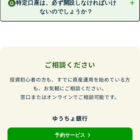
あります（年間の給与収入が2,000万円を超える場合は該当しませ
特定口座は、必ず開設しなければいけ
損益通算とは、年間の利益と損失を合計することにより、課税され
算を行います。
ん）。
ないのでしょうか？
る所得を減らすことができるしくみです。
「配当受入あり」を選択している場合、一般口座で受け取る分配金について
国債についても同様に、利子の受け取りのみの場合や年間の売却・
例えば、ある銘柄を売却して利益があり、別の銘柄の売却で損失が
も損益通算対象となります。
償還益などの所得（給与所得者の場合、給与所得・退職所得は含め
出た場合、双方の損益を合計（通算）することで、売却で得た利益
2016年1月から、特定口座に組み入れた国債の利子や償還・売却損益につい
ない所得）が20万円以下の場合など、確定申告が不要となる場合が
特定口座の開設は、お客さまの判断で行っていただくものであり、
ても損益通算対象となりました。
に対する課税額を減らすことができます。
あります（年間の給与収入が2,000万円を超える場合は該当しませ
必須ではありません。
2016年1月から、国債の利子や譲渡損益（売却・償還損益）についても損益
ん）。
通算の対象となりました。
確定申告に関するご相談およびお手続きの詳細については、税務署または税
理士へご相談ください。
ご相談ください
投資初心者の方も、すでに資産運用を始めている方
も、お気軽にご相談ください。
窓口またはオンラインでご相談可能です。
ゆうちょ銀行
予約サービス