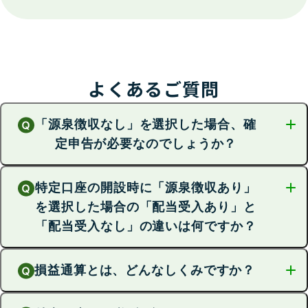
よくあるご質問
「源泉徴収なし」を選択した場合、確
定申告が必要なのでしょうか？
特定口座の開設時に「源泉徴収あり」
原則、必要です。投資信託のお取引に関し、ゆうちょ銀行からお渡
を選択した場合の「配当受入あり」と
しする書類は、確定申告の際に必要となりますので、お手元で保管
してください（2016年1月から、国債の譲渡により生じた所得（売
「配当受入なし」の違いは何ですか？
却・償還益）も申告分離課税の対象となりました）。
ただし、年間のお取引が分配金等の受け取りのみの場合や、年間の
損益通算とは、どんなしくみですか？
特定口座での損益通算の範囲が異なります。
売却益などの所得（給与所得者の場合、給与所得・退職所得は含め
「配当受入あり」は、譲渡損益と配当金（分配金）の損益通算が可
ない所得）が20万円以下の場合など、確定申告が不要となる場合が
能で、「配当受入なし」は、投資信託の売却益のみについて損益通