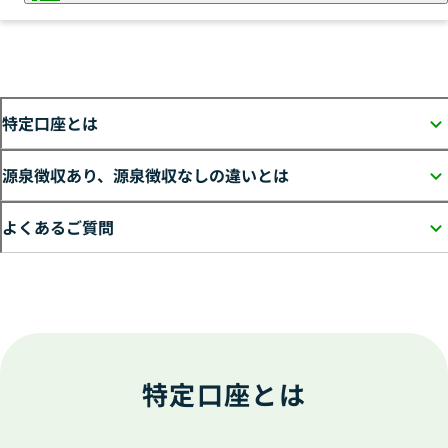
資産運用
NISA
特定口座とは
NISAとは
投資信託
つみたて投資枠
源泉徴収あり、源泉徴収なしの違いとは
成長投資枠
初めての方
ゆうちょファンドラップ
ファンドをお探しの方
よくあるご質問
投資信託について
投資信託口座・NISA口座のお申し
変額年金保険
詳しく知る
込みの流れ
国債
おすすめファンド診断
投資信託レポート一覧
各種お手続き・
確定拠出年金（iⅮeCo）
運用状況を確認する
交付資料について
特定口座とは
お知らせ一覧
よくあるご質問一覧
予約サービス
ますますくんと学ぶ
ますますわかるアフターフォロー