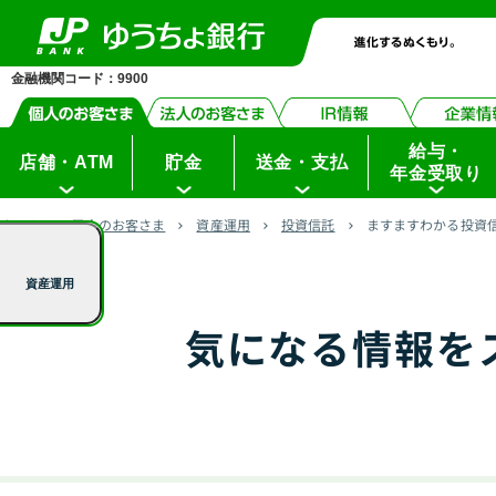
ゆ
ペ
ヘ
メ
本
サ
ヘ
メ
う
ち
ー
ッ
イ
文
イ
ッ
イ
ょ
ダ
ジ
ダ
ン
へ
ド
ダ
ン
イ
金融機関コード：9900
レ
の
へ
メ
メ
の
メ
ク
ト
先
ニ
ニ
先
ニ
頭
ュ
ュ
頭
給与・
ュ
店舗・ATM
貯金
送金・支払
年金受取り
で
ー
ー
で
ー
す
へ
へ
す
の
ホーム
個人のお客さま
資産運用
投資信託
ますますわかる投資
先
頭
資産運用
で
す
気になる情報を