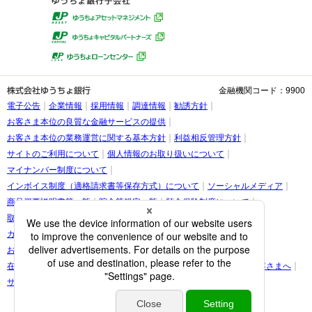
金融機関コード：9900
電子公告
企業情報
採用情報
調達情報
勧誘方針
お客さま本位の良質な金融サービスの提供
お客さま本位の業務運営に関する基本方針
利益相反管理方針
サイトのご利用について
個人情報のお取り扱いについて
マイナンバー制度について
インボイス制度（適格請求書等保存方式）について
ソーシャルメディア
商品概要説明書等一覧
貯金等規定一覧
預金保険制度について
取引時確認等に関するお願い
お客さま情報の提出等のお願い
カスタマーハラスメントに関する考え方
お客さまに関する情報の取り扱いについて
在留カード・在留期間の情報更新に関する案内をご覧になられたお客さまへ
サイトマップ
(C) JAPAN POST BANK