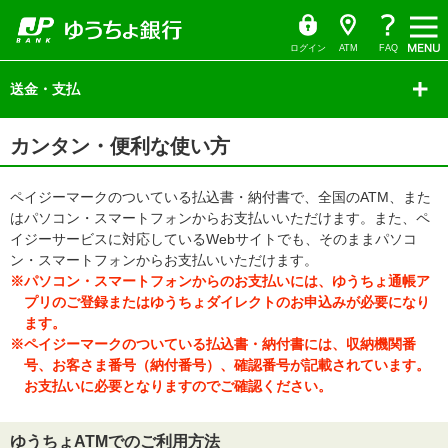
ゆ
（別
ペ
ヘ
メ
本
サ
ヘ
う
ウ
ー
ッ
イ
文
イ
ッ
ち
ィ
ょ
ン
ジ
ダ
ン
へ
ド
ダ
ダ
ド
の
へ
メ
メ
の
イ
ウ
ログイン
ATM
FAQ
レ
で
先
ニ
ニ
先
ク
開
サ
頭
ュ
ュ
頭
ト
く）
イ
送金・支払
で
ー
ー
で
ド
す
へ
へ
す
メ
ニ
本
ュ
カンタン・便利な使い方
文
ー
の
の
先
先
頭
ペイジーマークのついている払込書・納付書で、全国のATM、また
頭
で
で
はパソコン・スマートフォンからお支払いいただけます。また、ペ
す
す
イジーサービスに対応しているWebサイトでも、そのままパソコ
ン・スマートフォンからお支払いいただけます。
※パソコン・スマートフォンからのお支払いには、ゆうちょ通帳ア
プリのご登録またはゆうちょダイレクトのお申込みが必要になり
ます。
※ペイジーマークのついている払込書・納付書には、収納機関番
号、お客さま番号（納付番号）、確認番号が記載されています。
お支払いに必要となりますのでご確認ください。
ゆうちょATMでのご利用方法