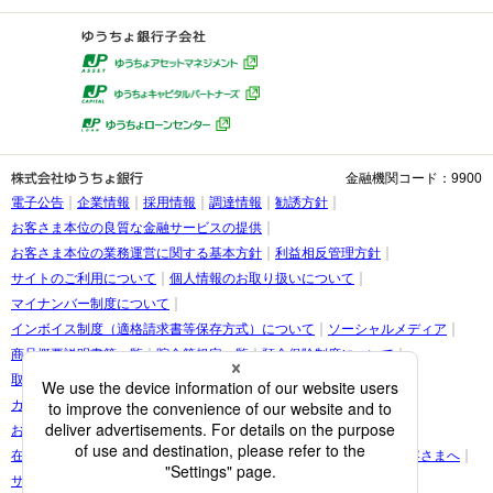
金融機関コード：9900
電子公告
企業情報
採用情報
調達情報
勧誘方針
お客さま本位の良質な金融サービスの提供
お客さま本位の業務運営に関する基本方針
利益相反管理方針
サイトのご利用について
個人情報のお取り扱いについて
マイナンバー制度について
インボイス制度（適格請求書等保存方式）について
ソーシャルメディア
商品概要説明書等一覧
貯金等規定一覧
預金保険制度について
取引時確認等に関するお願い
お客さま情報の提出等のお願い
カスタマーハラスメントに関する考え方
お客さまに関する情報の取り扱いについて
在留カード・在留期間の情報更新に関する案内をご覧になられたお客さまへ
サイトマップ