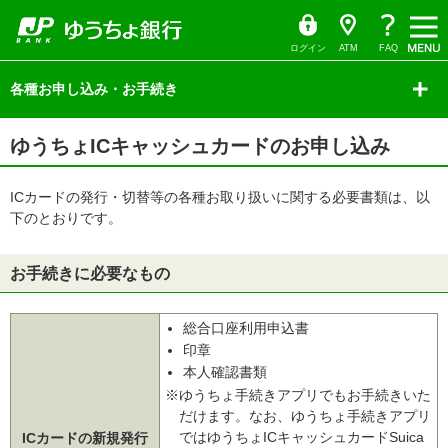
ゆ
（別
ペ
ヘ
メ
本
サ
ヘ
う
ウ
ー
ッ
イ
文
イ
ッ
ち
ィ
ょ
ン
ジ
ダ
ン
へ
ド
ダ
ダ
ド
の
へ
メ
メ
の
イ
ウ
ログイン
ATM
FAQ
レ
で
先
ニ
ニ
先
ク
開
サ
頭
ュ
ュ
頭
ト
く）
イ
各種お申し込み・お手続き
で
ー
ー
で
ド
す
へ
へ
す
メ
ニ
本
ュ
ゆうちょICキャッシュカードのお申し込み
文
ー
の
の
先
先
頭
ICカードの発行・切替等の各種お取り扱いに関する必要書類は、以
頭
で
で
下のとおりです。
す
す
お手続きに必要なもの
総合口座利用申込書
印章
本人確認書類
※ゆうちょ手続きアプリでもお手続きいた
だけます。なお、ゆうちょ手続きアプリ
ではゆうちょICキャッシュカードSuica
ICカードの新規発行