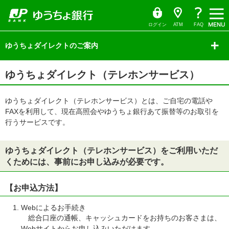
ゆ
（別
ペ
ヘ
メ
本
サ
ヘ
（別
う
ウ
ー
ッ
イ
文
イ
ッ
ち
ィ
ょ
ン
ジ
ダ
ン
へ
ド
ダ
ウ
ダ
ド
の
へ
メ
メ
の
イ
ウ
ログイン
ATM
FAQ
レ
で
先
ニ
ニ
先
ィ
ク
開
サ
頭
ュ
ュ
頭
ト
く）
イ
ゆうちょダイレクトのご案内
で
ー
ー
で
ン
ド
す
へ
へ
す
メ
ド
ニ
本
ュ
ゆうちょダイレクト（テレホンサービス）
ウ
文
ー
の
の
で
先
先
頭
ゆうちょダイレクト（テレホンサービス）とは、ご自宅の電話や
頭
開
で
で
FAXを利用して、現在高照会やゆうちょ銀行あて振替等のお取引を
す
す
き
行うサービスです。
ま
す）
ゆうちょダイレクト（テレホンサービス）をご利用いただ
くためには、事前にお申し込みが必要です。
【お申込方法】
Webによるお手続き
総合口座の通帳、キャッシュカードをお持ちのお客さまは、
Webサイトからお申し込みいただけます。