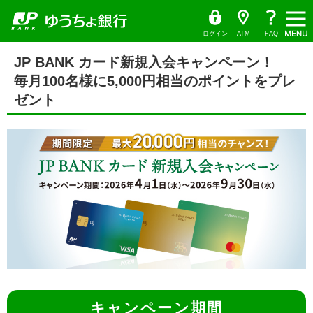
ゆ
（別
ペ
ヘ
メ
本
サ
ヘ
う
ウ
ー
ッ
イ
文
イ
ッ
ち
ィ
ょ
ン
ジ
ダ
ン
へ
ド
ダ
ダ
ド
の
へ
メ
メ
の
イ
ウ
ログイン
ATM
FAQ
レ
で
先
ニ
ニ
先
ク
開
サ
頭
ュ
ュ
頭
ト
く）
本
イ
JP BANK カード新規入会キャンペーン！
で
ー
ー
で
文
ド
す
へ
へ
す
の
毎月100名様に5,000円相当のポイントをプレ
メ
先
ニ
頭
ゼント
ュ
で
ー
す
の
先
頭
で
す
キャンペーン期間