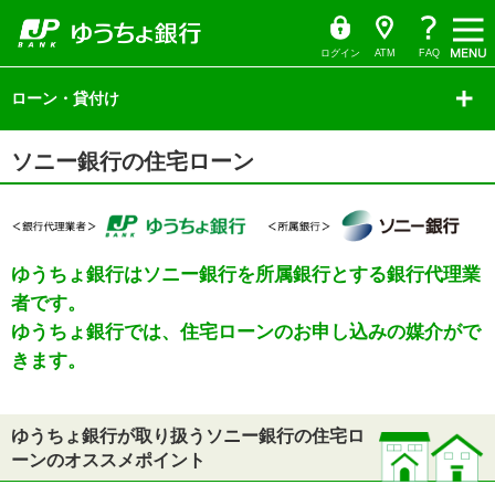
ゆ
（別
ペ
ヘ
メ
本
サ
ヘ
メ
メ
メ
住
個
エ
店
う
ウ
ー
ッ
イ
文
イ
ッ
ち
ィ
ニ
ニ
ニ
宅
人
リ
舗
ょ
ン
ジ
ダ
ン
へ
ド
ダ
ダ
ド
の
へ
メ
メ
の
イ
ウ
ュ
ュ
ュ
ロ
情
ア
名
ログイン
ATM
FAQ
レ
で
先
ニ
ニ
先
ク
開
ー
ー
ー
ー
報
を
を
サ
頭
ュ
ュ
頭
ト
く）
イ
ローン・貸付け
で
ー
ー
で
開
開
開
ン
の
選
選
ド
す
へ
へ
す
閉
閉
閉
の
お
択
択
メ
ニ
お
取
本
ュ
ソニー銀行の住宅ローン
文
申
り
ー
の
の
し
扱
先
先
頭
込
い
頭
で
で
み
に
す
す
の
つ
ゆうちょ銀行はソニー銀行を所属銀行とする銀行代理業
同
い
者です。
意
て
ゆうちょ銀行では、住宅ローンのお申し込みの媒介がで
事
の
項
同
きます。
意
事
項
ゆうちょ銀行が取り扱うソニー銀行の住宅ロ
ーンのオススメポイント