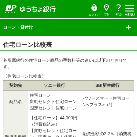
ゆ
（別
ペ
ヘ
メ
本
サ
ヘ
（別
（
（
う
ウ
ー
ッ
イ
文
イ
ッ
ち
ィ
ウ
P
別
ょ
ン
ジ
ダ
ン
へ
ド
ダ
ダ
ド
ィ
の
へ
メ
メ
の
イ
ウ
D
ウ
ログイン
ATM
FAQ
レ
で
先
ニ
ニ
先
ン
ク
開
F
ィ
サ
頭
ュ
ュ
頭
ト
く）
ド
イ
ローン・貸付け
で
ー
ー
で
フ
ン
ド
ウ
す
へ
へ
す
ァ
ド
メ
で
ニ
イ
ウ
本
開
ュ
住宅ローン比較表
文
ル
で
ー
く）
の
の
）
開
先
先
頭
各所属銀行の住宅ローン商品の手数料等の違いは以下のとおりで
く
頭
で
で
す。
）
す
す
〈住宅ローン比較表〉
契約先
ソニー銀行
SBI新生銀行
住宅ローン
パワースマート住宅ロー
商品名
変動セレクト住宅ローン
ン<プラス>（*）
固定セレクト住宅ローン
【住宅ローン】44,000円
（消費税込み）
【変動セレクト住宅ロー
融資金額の2.2％（消費税