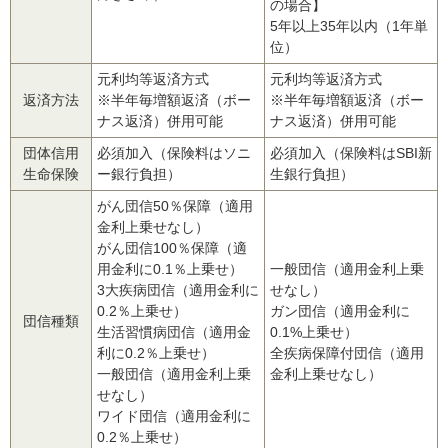
の場合】
5年以上35年以内（1年単
位）
元利均等返済方式
元利均等返済方式
返済方法
※半年毎増額返済（ボー
※半年毎増額返済（ボー
ナス返済）併用可能
ナス返済）併用可能
団体信用
必須加入（保険料はソニ
必須加入（保険料はSBI新
生命保険
ー銀行負担）
生銀行負担）
がん団信50％保障（適用
金利上乗せなし）
がん団信100％保障（適
用金利に0.1％上乗せ）
一般団信（適用金利上乗
3大疾病団信（適用金利に
せなし）
0.2％上乗せ）
ガン団信（適用金利に
団信種類
生活習慣病団信（適用金
0.1%上乗せ）
利に0.2％上乗せ）
全疾病保障付団信（適用
一般団信（適用金利上乗
金利上乗せなし）
せなし）
ワイド団信（適用金利に
0.2％上乗せ）