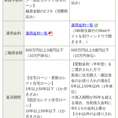
取扱手数料
ン・固定セレクト住宅ロ
込み）
ーン】
融資金額の2.2％（消費税
込み）
適用金利一覧
（SBI新生銀行のWebサ
適用金利
適用金利一覧
イトを別ウィンドウで開
きます。）
500万円以上3億円以下
500万円以上3億円以下
ご融資金額
（10万円単位）
（10万円単位）
【変動金利（半年型）を
ご選択された方で
新規に住宅購入・建設資
【住宅ローン・変動セレ
金のお借り入れの場合】
クト住宅ローン】
5年以上50年以内（1年単
1年以上50年以下（1か月
位）
きざみ）
返済期間
※借入期間が35年を超え
【固定セレクト住宅ロー
る場合、当初借入金利に
ン】
年0.1％の金利上乗せ
10年以上50年以下（1か
【それ以外のお借り入れ
月きざみ）