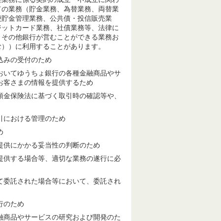
ての業務（貯金業務、為替業務、両替業
便貯金管理業務、公共債・投信販売業
ジットカード業務、社債業務等、法律に
、その他銀行が営むことができる業務お
む））に利用することがあります。
込みの受付のため
おいてゆうちょ銀行の各種金融商品やサ
お客さまの情報を提供するため
預金保険法に基づく取引時の確認等や、
引における管理のため
め
提供にかかる妥当性の判断のため
提供する場合等、適切な業務の遂行に必
て委託された場合等において、委託され
行のため
融商品やサービスの研究および開発のた