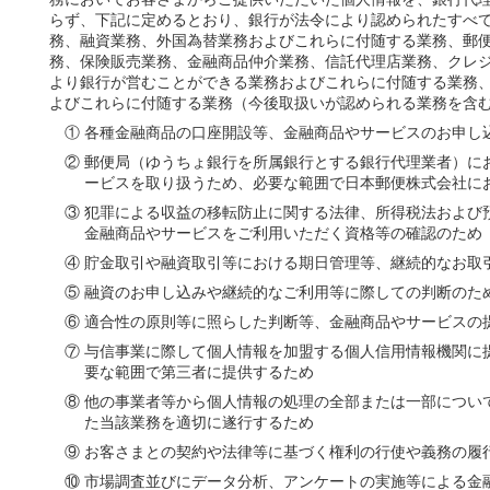
ちょダイレクト
らず、下記に定めるとおり、銀行が法令により認められたすべ
イン
務、融資業務、外国為替業務およびこれらに付随する業務、郵
務、保険販売業務、金融商品仲介業務、信託代理店業務、クレ
より銀行が営むことができる業務およびこれらに付随する業務
申込・サービス内容
よびこれらに付随する業務（今後取扱いが認められる業務を含
① 各種金融商品の口座開設等、金融商品やサービスのお申し
② 郵便局（ゆうちょ銀行を所属銀行とする銀行代理業者）に
ービスを取り扱うため、必要な範囲で日本郵便株式会社に
③ 犯罪による収益の移転防止に関する法律、所得税法および
金融商品やサービスをご利用いただく資格等の確認のため
④ 貯金取引や融資取引等における期日管理等、継続的なお取
⑤ 融資のお申し込みや継続的なご利用等に際しての判断のた
⑥ 適合性の原則等に照らした判断等、金融商品やサービスの
⑦ 与信事業に際して個人情報を加盟する個人信用情報機関に
要な範囲で第三者に提供するため
⑧ 他の事業者等から個人情報の処理の全部または一部につい
た当該業務を適切に遂行するため
⑨ お客さまとの契約や法律等に基づく権利の行使や義務の履
⑩ 市場調査並びにデータ分析、アンケートの実施等による金