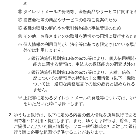
め
⑪ ダイレクトメールの発送等、金融商品やサービスに関する
⑫ 提携会社等の商品やサービスの各種ご提案のため
⑬ 各種お取引の解約やお取引解約後の事後管理のため
⑭ その他、お客さまとのお取引を適切かつ円滑に履行するた
※ 個人情報の利用目的が、法令等に基づき限定されている場
外では利用しません。
○ 銀行法施行規則第13条の6の6等により、個人信用機
能力に関する情報は、申込人の返済能力の調査以外の
○ 銀行法施行規則第13条の6の7等により、人種、信条
歴についての情報等の特別の非公開情報（以下「機微
ついては、適切な業務運営その他の必要と認められる
ません。
※ 上記⑪に定めるダイレクトメールの発送等については、ゆ
をいただいた時には停止します。
ゆうちょ銀行は、以下に定める内容の個人情報を所属銀行であ
囲で相互に利用・提供します。また、ゆうちょ銀行は、貯金、
ご提供いただいた個人情報を、ソニー銀行株式会社に対して銀
行う際に必要な範囲で提供することがあります。