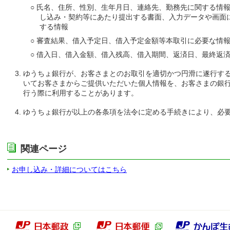
○ 氏名、住所、性別、生年月日、連絡先、勤務先に関する情
し込み・契約等にあたり提出する書面、入力データや画面
する情報
○ 審査結果、借入予定日、借入予定金額等本取引に必要な情
○ 借入日、借入金額、借入残高、借入期間、返済日、最終返
ゆうちょ銀行が、お客さまとのお取引を適切かつ円滑に遂行す
いてお客さまからご提供いただいた個人情報を、お客さまの銀
行う際に利用することがあります。
ゆうちょ銀行が以上の各条項を法令に定める手続きにより、必
関連ページ
お申し込み・詳細についてはこちら
本郵政グループ
日本郵政（別ウィンドウで開きます）
日本郵便（別ウィン