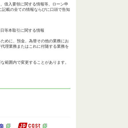
報、借入要領に関する情報等、ローン申
に記載の全ての情報ならびに口頭で告知
報
済日等本取引に関する情報
るために、預金、為替その他の業務にお
行代理業務またはこれに付随する業務を
要な範囲内で変更することがあります。
JP CAST（別ウィンドウで開きます）
ドウで開きます）
かんぽ生命（別ウィンドウで開きます）