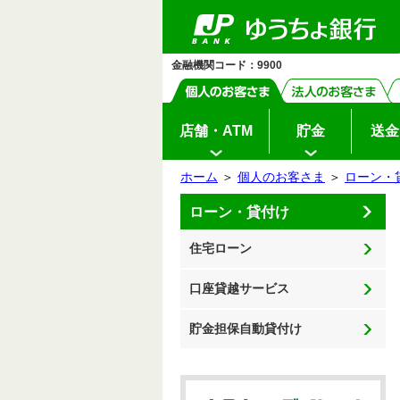
ゆ
ペ
ヘ
メ
本
サ
ヘ
メ
う
ー
ッ
イ
文
イ
ッ
イ
ち
ジ
ダ
ン
へ
ド
ダ
ン
ょ
の
へ
メ
メ
の
メ
ダ
先
ニ
ニ
先
ニ
イ
金融機関コード：9900
頭
ュ
ュ
頭
ュ
レ
ク
で
ー
ー
で
ー
ト
す
へ
へ
す
の
先
頭
店舗・ATM
貯金
送金
で
す
ホーム
＞
個人のお客さま
＞
ローン・
サ
本
ローン・貸付け
イ
文
ド
の
メ
先
住宅ローン
ニ
頭
ュ
で
ー
す
の
口座貸越サービス
先
頭
で
貯金担保自動貸付け
す