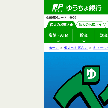
ゆ
ペ
ヘ
メ
本
サ
ヘ
メ
う
ー
ッ
イ
文
イ
ッ
イ
ち
ジ
ダ
ン
へ
ド
ダ
ン
ょ
の
へ
メ
メ
の
メ
ダ
先
ニ
ニ
先
ニ
イ
金融機関コード：9900
頭
ュ
ュ
頭
ュ
レ
ク
で
ー
ー
で
ー
ト
す
へ
へ
す
の
先
頭
店舗・ATM
貯金
送金
で
す
ホーム
＞
個人のお客さま
＞
キャッシ
本
文
の
先
頭
で
す