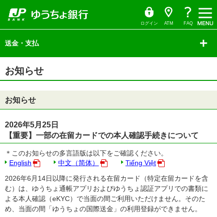
ゆ
（別
ペ
ヘ
メ
本
サ
ヘ
う
ウ
ー
ッ
イ
文
イ
ッ
ち
ィ
ょ
ン
ジ
ダ
ン
へ
ド
ダ
ダ
ド
の
へ
メ
メ
の
イ
ウ
ログイン
ATM
FAQ
レ
で
先
ニ
ニ
先
ク
開
サ
頭
ュ
ュ
頭
ト
く）
イ
送金・支払
で
ー
ー
で
ド
す
へ
へ
す
メ
ニ
本
ュ
お知らせ
文
ー
の
の
先
先
頭
頭
お知らせ
で
で
す
す
2026年5月25日
【重要】一部の在留カードでの本人確認手続きについて
＊このお知らせの多言語版は以下をご確認ください。
English
中文（简体）
Tiếng Việt
2026年6月14日以降に発行される在留カード（特定在留カードを含
む）は、ゆうちょ通帳アプリおよびゆうちょ認証アプリでの書類に
よる本人確認（eKYC）で当面の間ご利用いただけません。そのた
め、当面の間「ゆうちょの国際送金」の利用登録ができません。