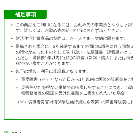
補足事項
この商品をご利用になるには、お勤め先の事業所とゆうちょ銀
す。詳しくは、お勤め先の給与担当におたずねください。
財形住宅貯蓄商品の契約は、お一人さま一契約に限ります。
退職された場合に、2年経過するまでの間に転職等に伴う預替
の請求があったものとして取り扱い、払戻証書（課税扱いとし
ただし、退職後1年以内に住宅の取得（新築・購入）または増
税で払い戻すことができます。
以下の場合、利子は非課税となります。
重度障害（※）となった日から1年以内に医師の診断書をご
災害等やむを得ない事情での払戻しをすることにつき、当該
轄税務署長の確認を受けた書類をご提出いただいた場合
（※）労働者災害補償保険法施行規則別表第1の障害等級表に