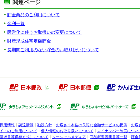
関連ページ
貯金商品のご利用について
金利一覧
民営化に伴うお取扱いの変更について
財産形成住宅定額貯金
長期間ご利用のない貯金のお取り扱いについて
本郵政グループ
日本郵政（別ウィンドウで開きます）
日本郵便（別ウィン
ょ銀行子会社
ゆうちょアセットマネジメント（別ウ
採用情報
調達情報
勧誘方針
お客さま本位の良質な金融サービスの提供
お客
行
イトのご利用について
個人情報のお取り扱いについて
マイナンバー制度につい
請求書等保存方式）について
ソーシャルメディア
商品概要説明書等一覧
貯金