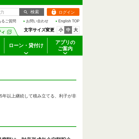
ログイン
あるご質問
お問い合わせ
English TOP
文字サイズ変更
小
中
大
アプリの
ローン・貸付け
ご案内
5年以上継続して積み立てる、利子が非