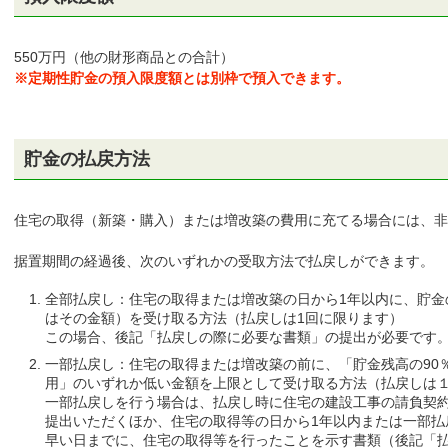
550万円（他の財形商品との合計）
※定期性貯金の預入限度額とは別枠で預入できます。
貯金の払戻方法
住宅の取得（新築・購入）または増改築の費用に充てる場合には、非
据置期間の経過後、次のいずれかの受取方法で払戻しができます。
全部払戻し：住宅の取得または増改築の日から1年以内に、貯金
はその金額）を受け取る方法（払戻しは1回に限ります）
この場合、後記「払戻しの際に必要な書類」の提出が必要です
一部払戻し：住宅の取得または増改築の前に、「貯金残高の90
用」のいずれか低い金額を上限として受け取る方法（払戻しは
一部払戻しを行う場合は、払戻し時に住宅の建設工事の請負契
提出いただくほか、住宅の取得等の日から1年以内または一部払
早い日までに、住宅の取得等を行ったことを示す書類（後記「