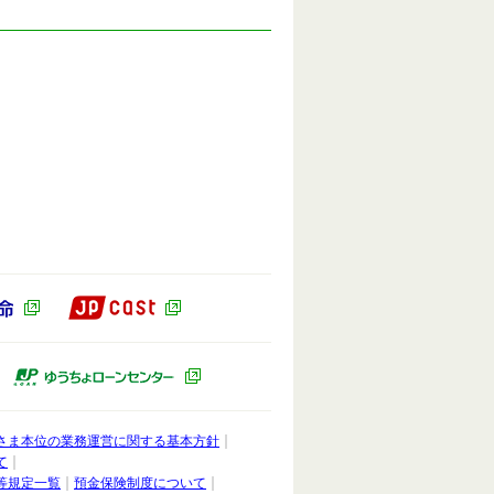
JP CAST（別ウィンドウで開きます）
ドウで開きます）
かんぽ生命（別ウィンドウで開きます）
ィンドウで開きます）
ゆうちょキャピタルパートナーズ（別ウィンドウで開きます）
ゆうちょローンセンター（別ウィンドウ
さま本位の業務運営に関する基本方針
て
等規定一覧
預金保険制度について