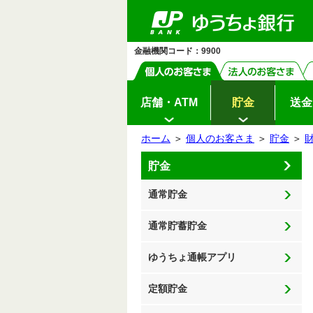
ゆ
メ
メ
ペ
ヘ
メ
本
サ
ヘ
メ
メ
（別
（別
（別
う
ー
ッ
イ
文
イ
ッ
イ
ニ
ニ
ニ
ウ
ウ
ウ
ち
ジ
ダ
ン
へ
ド
ダ
ン
ュ
ュ
ょ
ュ
ィ
ィ
ィ
の
へ
メ
メ
の
メ
ー
ダ
ー
ー
先
ニ
ニ
先
ニ
ン
ン
ン
イ
開
金融機関コード：9900
開
頭
ュ
ュ
頭
ュ
レ
開
閉
ド
ド
ド
ク
で
ー
ー
で
ー
閉
閉
ト
ウ
ウ
ウ
す
へ
へ
す
の
先
で
で
で
頭
開
開
開
店舗・ATM
貯金
送金
で
く）
く）
く）
す
ホーム
＞
個人のお客さま
＞
貯金
＞
サ
本
貯金
イ
文
ド
の
メ
先
通常貯金
ニ
頭
ュ
で
ー
す
の
通常貯蓄貯金
先
頭
で
ゆうちょ通帳アプリ
す
定額貯金