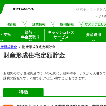
よく
給与・
キャッシュレス
・支払
資産運用
年金受取り
サービス
財産形成貯金
＞ 財産形成住宅定額貯金
財産形成住宅定額貯金
お勤めの方が住宅資金づくりのために、給料やボーナスから天引きで
課税の貯金です。2回に分けて払い戻すこともできます。
特徴