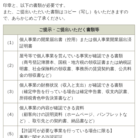
印章と、以下の書類が必要です。
また、ご提出いただいた書類はコピー（写し）をいただきますの
で、あらかじめご了承ください。
ご提示・ご提出いただく書類等
個人事業の開業届出書（控用）または個人事業開業届出済
（1）
証明書
屋号等で個人事業を営んでいる事実が確認できる書類
（商号登記簿謄本、国税・地方税の領収証書または納税証
（2）
明書、社会保険料の領収書、事務所の賃貸契約書、公共料
金の領収書など）
個人事業の財務状況（収入と支出）が確認できる書類
（3）
（確定申告を行っている場合は確定申告書、収支内訳書、
所得税青色申告決算書など）
個人事業の内容が確認できる資料
（4）
（顧客向けの説明資料（ホームページ、パンフレットな
ど）、取引先との契約書、納品書など）
【許認可が必要な事業を行っている場合に限る】
（5）
事業に関する許認可証