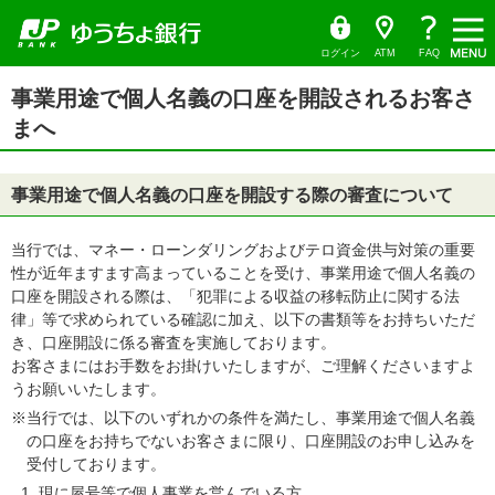
ゆ
（別
ペ
ヘ
メ
本
サ
ヘ
う
ウ
ー
ッ
イ
文
イ
ッ
ち
ィ
ょ
ン
ジ
ダ
ン
へ
ド
ダ
ダ
ド
の
へ
メ
メ
の
イ
ウ
ログイン
ATM
FAQ
レ
で
先
ニ
ニ
先
ク
開
サ
頭
ュ
ュ
頭
ト
く）
本
イ
事業用途で個人名義の口座を開設されるお客さ
で
ー
ー
で
文
ド
す
へ
へ
す
の
まへ
メ
先
ニ
頭
ュ
で
ー
す
の
事業用途で個人名義の口座を開設する際の審査について
先
頭
で
す
当行では、マネー・ローンダリングおよびテロ資金供与対策の重要
性が近年ますます高まっていることを受け、事業用途で個人名義の
口座を開設される際は、「犯罪による収益の移転防止に関する法
律」等で求められている確認に加え、以下の書類等をお持ちいただ
き、口座開設に係る審査を実施しております。
お客さまにはお手数をお掛けいたしますが、ご理解くださいますよ
うお願いいたします。
※当行では、以下のいずれかの条件を満たし、事業用途で個人名義
の口座をお持ちでないお客さまに限り、口座開設のお申し込みを
受付しております。
現に屋号等で個人事業を営んでいる方