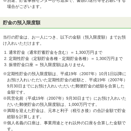
※別途、貯金事務センターから追加で、書類の送付等をお願いする
場合がございます。
貯金の預入限度額
当行の貯金は、お一人につき、以下の金額（預入限度額）までお預
け入れいただけます。
通常貯金（通常貯蓄貯金を含む）＝ 1,300万円まで
定期性貯金（定額貯金各種・定期貯金各種）＝ 1,300万円まで
振替貯金口座 ＝ 預入限度額はありません
※定期性貯金の預入限度額は、平成19年（2007年）10月1日以降に
お預け入れいただいた定期性貯金の総額と、平成19年（2007年）
9月30日までにお預け入れいただいた郵便貯金の総額を合算した
金額です。
※民営化前（平成19年（2007年）9月30日まで）にお預け入れいた
だいた郵便貯金の預入限度額は、1,000万円です。
※満期を迎えた貯金は、元本と利子（税引き後）の合計金額で貯金
総額を計算します。
※個人名義の口座は、事業用途とそれ以外の口座を合算した金額で
す。