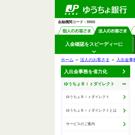
ゆ
メ
メ
（別
ペ
ヘ
メ
本
サ
ヘ
メ
メ
（PDF
（PDF
（PDF
（PDF
（PDF
う
ー
ッ
イ
文
イ
ッ
イ
ニ
ウ
ニ
ニ
ち
フ
フ
フ
フ
フ
ジ
ダ
ン
へ
ド
ダ
ン
ュ
ィ
ュ
ょ
ュ
の
へ
メ
メ
の
メ
ァ
ァ
ァ
ァ
ァ
ー
ン
ダ
ー
ー
先
ニ
ニ
先
ニ
イ
開
ド
イ
イ
イ
イ
イ
金融機関コード：9900
開
頭
ュ
ュ
頭
ュ
レ
開
閉
ウ
ク
で
ー
ー
で
ー
閉
ル）
ル）
ル）
ル）
ル）
で
閉
ト
す
へ
へ
す
の
開
先
く）
頭
入金確認をスピーディーに
で
す
ホーム
＞
法人のお客さま
＞
入出金事
サ
本
入出金事務を省力化
イ
文
ド
の
メ
先
ゆうちょＢｉｚダイレクト
ニ
頭
ュ
で
ー
す
の
ゆうちょＢｉｚダイレクト
先
頭
で
ゆうちょＢｉｚダイレクトとは
す
サービスのご案内