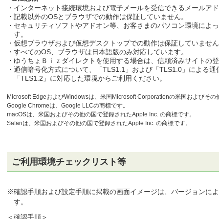
・インターネット接続環境および電子メールを受信できるメールア
・記載以外のOSとブラウザでの動作は保証していません。
・セキュリティソフトやアドオン等、お客さまのパソコン環境によっ
す。
・仮想ブラウザおよび仮想デスクトップでの動作は保証していません
・すべてのOS、ブラウザは日本語版のみ対応しています。
法人ログイン
・ゆうちょＢｉｚダイレクトを使用する場合は、信頼済みサイトの登
・通信暗号化方式について、「TLS1.1」および「TLS1.0」によ
「TLS1.2」に対応した環境からご利用ください。
Microsoft EdgeおよびWindowsは、米国Microsoft Corporationの
者ログイン
Google Chromeは、Google LLCの商標です。
macOSは、米国およびその他の国で登録されたApple Inc. の商標です。
Safariは、米国およびその他の国で登録されたApple Inc. の商標です。
ご利用環境チェックリスト等
法人ログイン（電子証明書）
※
確認手順および設定手順に掲載の画面イメージは、バージョンによ
す。
＜確認手順＞