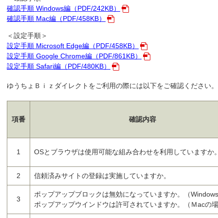
者ログイン（電子証明書）
確認手順 Windows編（PDF/242KB）
確認手順 Mac編（PDF/458KB）
＜設定手順＞
設定手順 Microsoft Edge編（PDF/458KB）
設定手順 Google Chrome編（PDF/861KB）
設定手順 Safari編（PDF/480KB）
証明書の取得（契約法人）
ゆうちょＢｉｚダイレクトをご利用の際には以下をご確認ください。
項番
確認内容
証明書の取得（利用者）
1
OSとブラウザは使用可能な組み合わせを利用していますか
ちょダイレクト
2
信頼済みサイトの登録は実施していますか。
イン
ポップアップブロックは無効になっていますか。（Windows
3
ポップアップウインドウは許可されていますか。（Ｍacの
申込・サービス内容