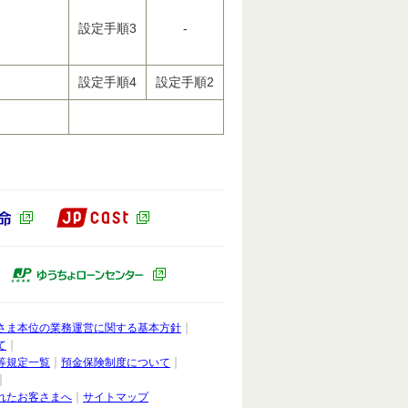
設定手順3
-
設定手順4
設定手順2
JP CAST（別ウィンドウで開きます）
ドウで開きます）
かんぽ生命（別ウィンドウで開きます）
ィンドウで開きます）
ゆうちょキャピタルパートナーズ（別ウィンドウで開きます）
ゆうちょローンセンター（別ウィンドウ
さま本位の業務運営に関する基本方針
て
等規定一覧
預金保険制度について
れたお客さまへ
サイトマップ