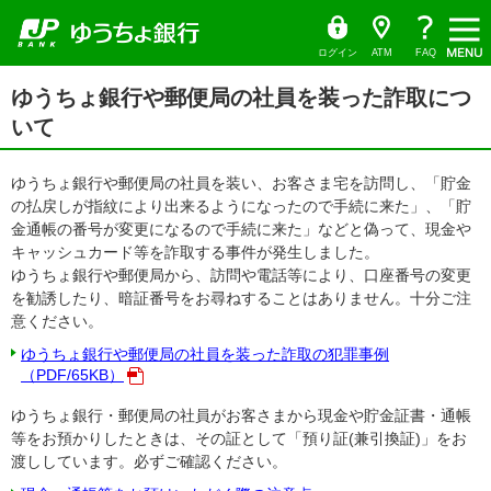
ゆ
（別
ペ
ヘ
メ
本
サ
ヘ
（PDF
う
ウ
ー
ッ
イ
文
イ
ッ
ち
ィ
フ
ょ
ン
ジ
ダ
ン
へ
ド
ダ
ダ
ド
ァ
の
へ
メ
メ
の
イ
ウ
ログイン
ATM
FAQ
レ
で
先
ニ
ニ
先
イ
ク
開
サ
頭
ュ
ュ
頭
ト
く）
本
ル）
イ
ゆうちょ銀行や郵便局の社員を装った詐取につ
で
ー
ー
で
文
ド
す
へ
へ
す
の
いて
メ
先
ニ
頭
ュ
で
ー
す
ゆうちょ銀行や郵便局の社員を装い、お客さま宅を訪問し、「貯金
の
先
の払戻しが指紋により出来るようになったので手続に来た」、「貯
頭
金通帳の番号が変更になるので手続に来た」などと偽って、現金や
で
す
キャッシュカード等を詐取する事件が発生しました。
ゆうちょ銀行や郵便局から、訪問や電話等により、口座番号の変更
を勧誘したり、暗証番号をお尋ねすることはありません。十分ご注
意ください。
ゆうちょ銀行や郵便局の社員を装った詐取の犯罪事例
（PDF/65KB）
ゆうちょ銀行・郵便局の社員がお客さまから現金や貯金証書・通帳
等をお預かりしたときは、その証として「預り証(兼引換証)」をお
渡ししています。必ずご確認ください。