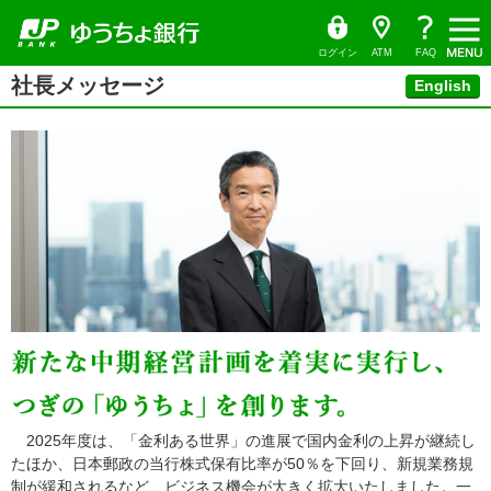
ゆ
（別
ペ
ヘ
メ
本
ヘ
メ
う
ウ
ー
ッ
イ
文
ッ
ち
ィ
ニ
ょ
ン
ジ
ダ
ン
へ
ダ
ダ
ド
ュ
の
へ
メ
の
イ
ウ
ログイン
ATM
FAQ
レ
で
ー
先
ニ
先
ク
開
本
社長メッセージ
頭
ュ
頭
ト
く）
English
文
で
ー
で
の
す
へ
す
先
頭
で
す
2025年度は、「金利ある世界」の進展で国内金利の上昇が継続し
たほか、日本郵政の当行株式保有比率が50％を下回り、新規業務規
制が緩和されるなど、ビジネス機会が大きく拡大いたしました。一