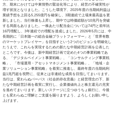
方、期末にかけては中東情勢の緊迫化等により、経営の不確実性が
増す状況となりました。こうした環境下、2025年度の当期純利益は
業績予想を上回る5,255億円を確保し、3期連続で上場来最高益を更
新しました。当行株価も上昇し、期中では時価総額が10兆円を突破
する局面もありました。一株あたり配当金については74円と前年比
16円増配し、3年連続での増配を達成しました。2026年5月には、中
長期的に「日本随一の総合金融プラットフォーマー」と「世界有数
のマーケットプレイヤー」を目指すという2つのビジョンを明確化し
たうえで、これらを実現するための新たな中期経営計画を公表した
ところです。今後は、新中期経営計画で定めた4つの事業戦略であ
る、「デジタルペイメント事業戦略」、「コンサルティング事業戦
略」、「市場運用・アセットマネジメント事業戦略」、「地域・企
業ソリューション事業戦略」を着実に推進し、最終年度の当期純利
益1兆円超を視野に、従来とは非連続な成長を目指してまいります。
当行は、変わらぬパーパス（社会的存在意義）と経営理念の下、新
たな中期経営計画を着実に実行し、企業価値向上と株主還元の充実
を進めてまいります。新しいステージに立つゆうちょ銀行に、今後
とも変わらぬご理解とご支援を賜りますよう、よろしくお願い申し
上げます。