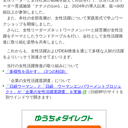
女性リーダーと女性社員が組織を超えて対話を行う、次世代女性リ
ーダー育成施策「ナナメの1on1」は、2024年の導入以来、延べ600
組以上が参加しました。
また、本社の全部長層が、女性活躍について実践形式で学ぶワー
クショップを開催しました。
さらに、女性リーダーズネットワークメンバーと経営層が女性活
躍をテーマとしたラウンドテーブルを行い、会社として女性活躍推
進に取り組む姿勢を共有しました。
これからも、女性活躍およびDE&I推進を通じて多様な人財の活躍
をよりいっそう加速させてまいります。
当行の女性活躍推進の取り組みについて
「多様性を活かす」（3つの柱⑶）
「企業の女性活躍度調査」について
「日経ウーマン」と「日経 ウーマンエンパワーメントプロジェ
クト」が「企業の女性活躍度調査」を実施
（日経BPのサイトを
別ウインドウで開きます）
ゆうちょダイ