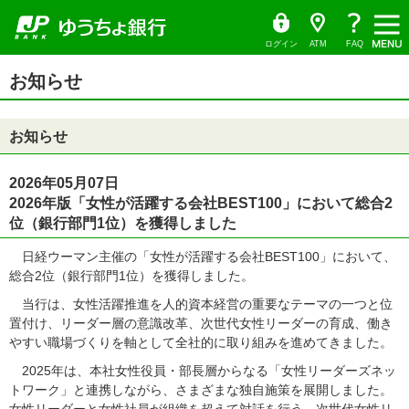
ゆ
（別
ペ
ヘ
メ
本
サ
ヘ
メ
（別
う
ウ
ー
ッ
イ
文
イ
ッ
ち
ィ
ニ
ウ
ょ
ン
ジ
ダ
ン
へ
ド
ダ
ダ
ド
ュ
ィ
の
へ
メ
メ
の
イ
ウ
ログイン
ATM
FAQ
レ
で
ー
先
ニ
ニ
先
ン
ク
開
サ
頭
ュ
ュ
頭
ト
く）
本
ド
イ
お知らせ
で
ー
ー
で
文
ド
ウ
す
へ
へ
す
の
メ
で
先
ニ
頭
開
ュ
お知らせ
で
ー
く）
す
の
先
頭
2026年05月07日
で
2026年版「女性が活躍する会社BEST100」において総合2
す
位（銀行部門1位）を獲得しました
日経ウーマン主催の「女性が活躍する会社BEST100」において、
総合2位（銀行部門1位）を獲得しました。
当行は、女性活躍推進を人的資本経営の重要なテーマの一つと位
置付け、リーダー層の意識改革、次世代女性リーダーの育成、働き
やすい職場づくりを軸として全社的に取り組みを進めてきました。
2025年は、本社女性役員・部長層からなる「女性リーダーズネッ
トワーク」と連携しながら、さまざまな独自施策を展開しました。