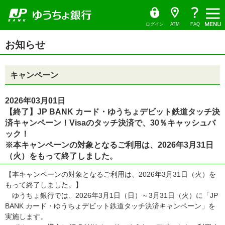
ゆ
（別
ペ
ヘ
メ
本
サ
ヘ
メ
う
ウ
ー
ッ
イ
文
イ
ッ
ち
ィ
ニ
ょ
ン
ジ
ダ
ン
へ
ド
ダ
ダ
ド
ュ
の
へ
メ
メ
の
イ
ウ
ログイン
ATM
FAQ
レ
で
ー
先
ニ
ニ
先
ク
開
サ
頭
ュ
ュ
頭
ト
く）
本
イ
お知らせ
で
ー
ー
で
文
ド
す
へ
へ
す
の
メ
先
ニ
頭
ュ
キャンペーン
で
ー
す
の
先
頭
2026年03月01日
で
【終了】JP BANK カード・ゆうちょデビット鉄道タッチ決
す
済キャンペーン！Visaのタッチ決済で、30％キャッシュバ
ック！
※本キャンペーンの対象となるご利用は、2026年3月31日
（火）をもって終了しました。
【本キャンペーンの対象となるご利用は、2026年3月31日（火）を
もって終了しました。】
ゆうちょ銀行では、2026年3月1日（日）～3月31日（火）に「JP
BANK カード・ゆうちょデビット鉄道タッチ決済キャンペーン」を
実施します。