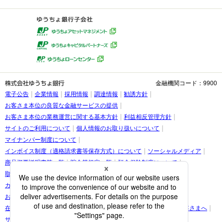
新規申込・サ
金融機関コード：9900
電子公告
企業情報
採用情報
調達情報
勧誘方針
お客さま本位の良質な金融サービスの提供
お客さま本位の業務運営に関する基本方針
利益相反管理方針
サイトのご利用について
個人情報のお取り扱いについて
マイナンバー制度について
インボイス制度（適格請求書等保存方式）について
ソーシャルメディア
商品概要説明書等一覧
貯金等規定一覧
預金保険制度について
取引時確認等に関するお願い
お客さま情報の提出等のお願い
カスタマーハラスメントに関する考え方
お客さまに関する情報の取り扱いについて
在留カード・在留期間の情報更新に関する案内をご覧になられたお客さまへ
サイトマップ