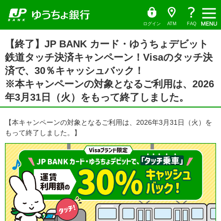
ゆ
（別
ペ
ヘ
メ
本
サ
ヘ
（PDF
う
ウ
ー
ッ
イ
文
イ
ッ
ち
ィ
フ
ょ
ン
ジ
ダ
ン
へ
ド
ダ
ダ
ド
ァ
の
へ
メ
メ
の
イ
ウ
ログイン
ATM
FAQ
レ
で
先
ニ
ニ
先
イ
ク
開
サ
頭
ュ
ュ
頭
ト
く）
本
ル）
イ
【終了】JP BANK カード・ゆうちょデビット
で
ー
ー
で
文
ド
す
へ
へ
す
の
鉄道タッチ決済キャンペーン！Visaのタッチ決
メ
先
ニ
頭
済で、30％キャッシュバック！
ュ
で
ー
す
※本キャンペーンの対象となるご利用は、2026
の
先
年3月31日（火）をもって終了しました。
頭
で
す
【本キャンペーンの対象となるご利用は、2026年3月31日（火）を
もって終了しました。】