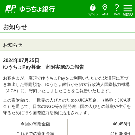
ゆ
（別
ペ
ヘ
メ
本
サ
ヘ
メ
（別
う
ウ
ー
ッ
イ
文
イ
ッ
ち
ィ
ニ
ウ
ょ
ン
ジ
ダ
ン
へ
ド
ダ
ダ
ド
ュ
ィ
の
へ
メ
メ
の
イ
ウ
ログイン
ATM
FAQ
レ
で
ー
先
ニ
ニ
先
ン
ク
開
サ
頭
ュ
ュ
頭
ト
く）
本
ド
イ
お知らせ
で
ー
ー
で
文
ド
ウ
す
へ
へ
す
の
メ
で
先
ニ
頭
開
ュ
お知らせ
で
ー
く）
す
の
先
頭
2024年07月25日
で
ゆうちょPay募金 寄附実施のご報告
す
お客さまが、店頭でゆうちょPayをご利用いただいた決済額に基づ
き算出した寄附額を、ゆうちょ銀行から独立行政法人国際協力機構
（JICA）に、寄附いたしましたことをご報告いたします。
この寄附金は、「世界の人びとのためのJICA基金」（略称：JICA基
金）を通じて、日本のNGO等が開発途上国の人びとの尊厳や生活を
守るために行う国際協力活動に活用されます。
今回の寄附金額
46,458円
これまでの寄附金額
416,358円