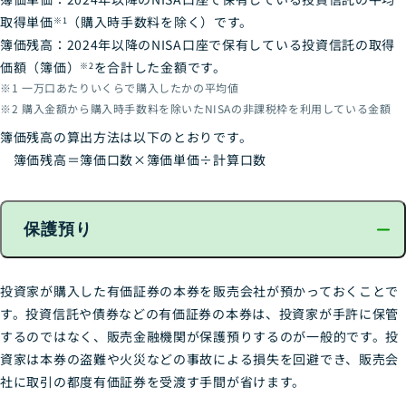
取得単価
（購入時手数料を除く）です。
※1
簿価残高：2024年以降のNISA口座で保有している投資信託の取得
価額（簿価）
を合計した金額です。
※2
一万口あたりいくらで購入したかの平均値
購入金額から購入時手数料を除いたNISAの非課税枠を利用している金額
簿価残高の算出方法は以下のとおりです。
簿価残高＝簿価口数×簿価単価÷計算口数
保護預り
投資家が購入した有価証券の本券を販売会社が預かっておくことで
す。投資信託や債券などの有価証券の本券は、投資家が手許に保管
するのではなく、販売金融機関が保護預りするのが一般的です。投
資家は本券の盗難や火災などの事故による損失を回避でき、販売会
社に取引の都度有価証券を受渡す手間が省けます。