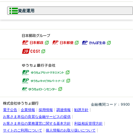
資産運用
資産運用
NISA
NISAとは
投資信託
つみたて投資枠
成長投資枠
初めての方
ゆうちょファンドラップ
ファンドをお探しの方
投資信託について
投資信託口座・NISA口座のお申し
変額年金保険
詳しく知る
込みの流れ
国債
おすすめファンド診断
投資信託レポート一覧
金融機関コード：9900
電子公告
企業情報
採用情報
調達情報
勧誘方針
各種お手続き・
お客さま本位の良質な金融サービスの提供
確定拠出年金（iⅮeCo）
運用状況を確認する
交付資料について
お客さま本位の業務運営に関する基本方針
利益相反管理方針
サイトのご利用について
個人情報のお取り扱いについて