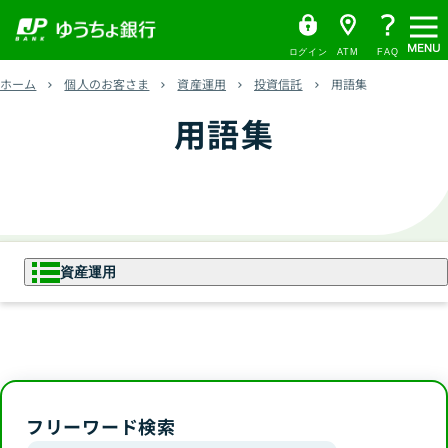
メ
ゆ
（
ペ
ヘ
メ
本
サ
ヘ
う
別
ニ
ー
ッ
イ
文
イ
ッ
ち
ウ
ュ
ログイン
ATM
FAQ
ょ
ィ
ジ
ダ
ン
へ
ド
ダ
ー
ダ
ン
ホーム
個人のお客さま
資産運用
投資信託
用語集
の
へ
メ
メ
の
イ
ド
レ
ウ
先
ニ
ニ
先
用語集
ク
で
頭
ュ
ュ
頭
ト
開
く
で
ー
ー
で
）
す
へ
へ
す
資産運用
資産運用
NISA
フリーワード検索
NISAとは
投資信託