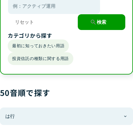
つみたて投資枠
成長投資枠
初めての方
ゆうちょファンドラップ
ファンドをお探しの方
リセット
検索
投資信託について
投資信託口座・NISA口座のお申し
変額年金保険
詳しく知る
込みの流れ
カテゴリから探す
国債
おすすめファンド診断
投資信託レポート一覧
最初に知っておきたい用語
各種お手続き・
確定拠出年金（iⅮeCo）
運用状況を確認する
交付資料について
投資信託の種類に関する用語
お知らせ一覧
よくあるご質問一覧
予約サービス
ますますくんと学ぶ
ますますわかるアフターフォロー
ゆうちょで資産運用
サービス
50音順で探す
用語集
取扱店舗の検索・ご相談の予約
は行