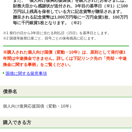
また、「個人向け復興応援国債」を購入されたお客さまには、
財務大臣から感謝状が送付され、3年目の基準日（※1）に100
万円以上残高を保有している方に記念貨幣が贈呈されます。
贈呈される記念貨幣は1,000万円毎に一万円金貨1枚、100万円
毎に千円銀貨1枚となります。（※2）
※1 発行の日から3年目に当たる利払日（15日）を基準日とします。
※2 国債等振替口座ごと、回号ごとの保有残高に応じます。
※購入された個人向け国債（変動・10年）は、原則として発行後1
年間は中途換金できません。詳しくは下記リンク先の「売却・中途
換金に関する事柄」をご覧ください。
国債に関する留意事項
債券名
個人向け復興応援国債（変動・10年）
購入できる方