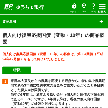
ゆ
（別
ペ
ヘ
メ
本
サ
ヘ
う
ウ
ー
ッ
イ
文
イ
ッ
ち
ィ
ょ
ン
ジ
ダ
ン
へ
ド
ダ
ダ
ド
の
へ
メ
メ
の
イ
ウ
ログイン
ATM
FAQ
レ
で
先
ニ
ニ
先
ク
開
サ
頭
ュ
ュ
頭
ト
く）
イ
資産運用
で
ー
ー
で
ド
す
へ
へ
す
メ
ニ
本
ュ
個人向け復興応援国債（変動・10年）の商品概
文
ー
の
の
要
先
先
頭
頭
で
で
す
個人向け復興応援国債（変動・10年）の募集は、第804回債（平成
す
24年12月債）をもって終了いたしました。
特徴
東日本大震災からの復興を応援する観点から、特に集中復興期
1
間である3年間に復興事業の資金をご協力いただくことを目的
とした個人向け国債です。
当初の3年間は、通常より低い金利（個人向け国債の下限金利
である0.05％）ですが、4年目以降は、現在の個人向け国債
（変動10年）の金利と同様になります。