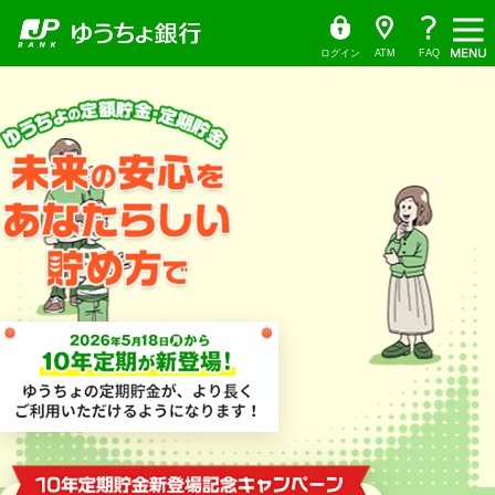
ゆ
（別
ペ
ヘ
メ
本
ヘ
う
ウ
ー
ッ
イ
文
ッ
ち
ィ
ょ
ン
ジ
ダ
ン
へ
ダ
ダ
ド
の
へ
メ
の
イ
ウ
ログイン
ATM
FAQ
レ
で
先
ニ
先
本
ク
開
頭
ュ
頭
ト
く）
文
で
ー
で
の
す
へ
す
先
頭
で
す