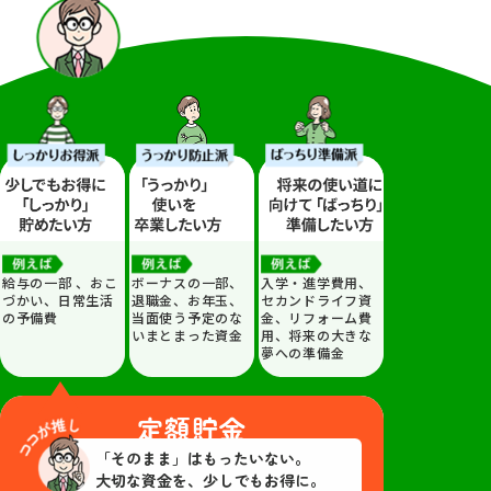
給与の一部 、おこ
ボーナスの一部、
入学・進学費用、
づかい、日常生活
退職金、お年玉、
セカンドライフ資
の予備費
当面使う予定のな
金、リフォーム費
いまとまった資金
用、将来の大きな
夢への準備金
定額貯金
「そのまま」はもったいない。
大切な資金を、少しでもお得に。