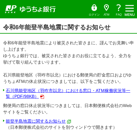
ゆ
（別
ペ
ヘ
メ
本
サ
ヘ
メ
（PDF
（別
う
ウ
ー
ッ
イ
文
イ
ッ
ち
ィ
ニ
フ
ウ
ょ
ン
ジ
ダ
ン
へ
ド
ダ
ダ
ド
ュ
ァ
ィ
の
へ
メ
メ
の
イ
ウ
ログイン
ATM
FAQ
レ
で
ー
先
ニ
ニ
先
イ
ン
ク
開
サ
頭
ュ
ュ
頭
ト
く）
本
ル）
ド
イ
令和6年能登半島地震に関するお知らせ
で
ー
ー
で
文
ド
ウ
す
へ
へ
す
の
メ
で
先
ニ
頭
令和6年能登半島地震により被災された皆さまに、謹んでお見舞い申
開
ュ
で
ー
く）
し上げます。
す
の
ゆうちょ銀行では、被災された皆さまのお役に立てるよう、全力を
先
頭
挙げて取り組んでまいります。
で
す
石川県能登地区（羽咋市以北）における郵便局の貯金窓口およびゆ
うちょATMの休止状況につきましては、以下をご覧ください。
石川県能登地区（羽咋市以北）における窓口・ATM稼働状況等一
覧（PDF/98KB）
郵便局の窓口休止状況等につきましては、日本郵便株式会社のWeb
サイトをご覧ください。
能登半島地震に関するお知らせ
（日本郵便株式会社のサイトを別ウィンドウで開きます）