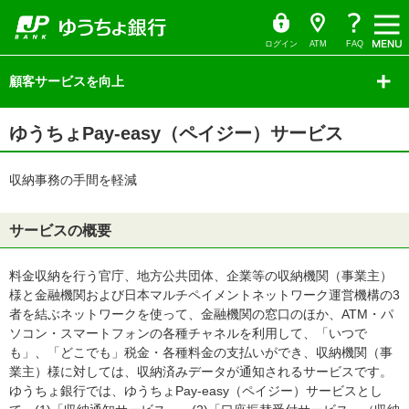
ゆ
（別
ペ
ヘ
メ
本
サ
ヘ
（PDF
（PDF
（PDF
（別
う
ウ
ー
ッ
イ
文
イ
ッ
ち
ィ
フ
フ
フ
ウ
ょ
ン
ジ
ダ
ン
へ
ド
ダ
ダ
ド
ァ
ァ
ァ
ィ
の
へ
メ
メ
の
イ
ウ
ログイン
ATM
FAQ
レ
で
先
ニ
ニ
先
イ
イ
イ
ン
ク
開
サ
頭
ュ
ュ
頭
ト
く）
ル）
ル）
ル）
ド
イ
顧客サービスを向上
で
ー
ー
で
ド
ウ
す
へ
へ
す
メ
で
ニ
本
開
ュ
ゆうちょPay-easy（ペイジー）サービス
文
ー
く）
の
の
先
先
頭
収納事務の手間を軽減
頭
で
で
す
す
サービスの概要
料金収納を行う官庁、地方公共団体、企業等の収納機関（事業主）
様と金融機関および日本マルチペイメントネットワーク運営機構の3
者を結ぶネットワークを使って、金融機関の窓口のほか、ATM・パ
ソコン・スマートフォンの各種チャネルを利用して、「いつで
も」、「どこでも」税金・各種料金の支払いができ、収納機関（事
業主）様に対しては、収納済みデータが通知されるサービスです。
ゆうちょ銀行では、ゆうちょPay-easy（ペイジー）サービスとし