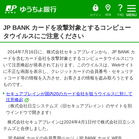
ゆ
（別
ペ
ヘ
メ
本
サ
ヘ
（別
う
ウ
ー
ッ
イ
文
イ
ッ
ち
ィ
ウ
ょ
ン
ジ
ダ
ン
へ
ド
ダ
ダ
ド
ィ
の
へ
メ
メ
の
イ
ウ
ログイン
ATM
FAQ
レ
で
先
ニ
ニ
先
ン
ク
開
サ
頭
ュ
ュ
頭
ト
く）
本
ド
イ
JP BANK カードを攻撃対象とするコンピュー
で
ー
ー
で
文
ド
ウ
す
へ
へ
す
の
タウイルスにご注意ください
メ
で
先
ニ
頭
開
ュ
で
ー
く）
す
2014年7月16日に、株式会社セキュアブレインから、JP BANK カ
の
先
ードを含むカード会社を攻撃対象とするコンピュータウイルスにつ
頭
いて注意喚起が発表されております。このウイルスは、Webサイト
で
す
に不正な画面を表示し、クレジットカードの会員番号・セキュリテ
ィコード等の情報を入力させ、お客さまの情報を盗み取ろうとする
ものです。
セキュアブレインが国内20のカード会社を狙うウイルスに対して
注意喚起
（株式会社日立システムズ（旧セキュアブレイン）のサイトを別
ウインドウで開きます）
株式会社セキュアブレインは2024年4月1日付で株式会社日立シス
テムズと合併しました。
JP BANK カードの会員専用ページ（JP BANK カード WEB、