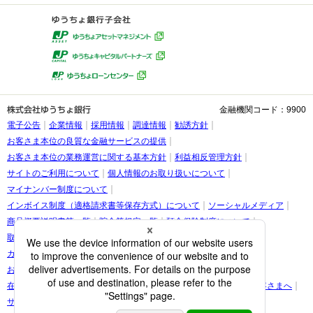
金融機関コード：9900
電子公告
企業情報
採用情報
調達情報
勧誘方針
お客さま本位の良質な金融サービスの提供
お客さま本位の業務運営に関する基本方針
利益相反管理方針
サイトのご利用について
個人情報のお取り扱いについて
マイナンバー制度について
インボイス制度（適格請求書等保存方式）について
ソーシャルメディア
商品概要説明書等一覧
貯金等規定一覧
預金保険制度について
取引時確認等に関するお願い
お客さま情報の提出等のお願い
カスタマーハラスメントに関する考え方
お客さまに関する情報の取り扱いについて
在留カード・在留期間の情報更新に関する案内をご覧になられたお客さまへ
サイトマップ