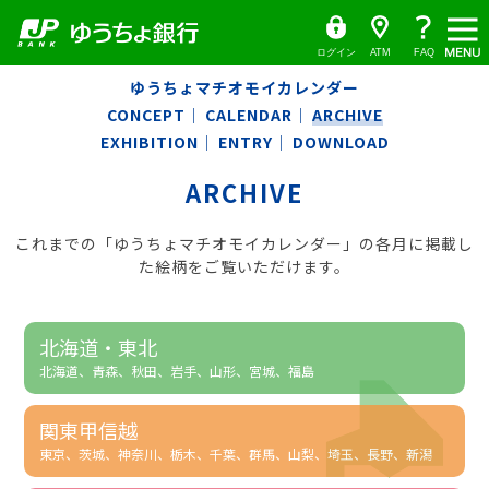
ゆ
（別
ペ
ヘ
メ
本
ヘ
う
ウ
ー
ッ
イ
文
ッ
ち
ィ
ょ
ン
ジ
ダ
ン
へ
ダ
ダ
ド
の
へ
メ
の
イ
ウ
ログイン
ATM
FAQ
レ
で
先
ニ
先
ク
開
本
頭
ュ
頭
ト
く）
ゆうちょマチオモイカレンダー
文
で
ー
で
の
CONCEPT
｜
CALENDAR
｜
ARCHIVE
す
へ
す
先
EXHIBITION
｜
ENTRY
｜
DOWNLOAD
頭
で
す
ARCHIVE
これまでの「ゆうちょマチオモイカレンダー」の各月に掲載し
た絵柄をご覧いただけます。
北海道・東北
北海道、青森、秋田、岩手、山形、宮城、福島
関東甲信越
東京、茨城、神奈川、栃木、千葉、群馬、山梨、埼玉、長野、新潟