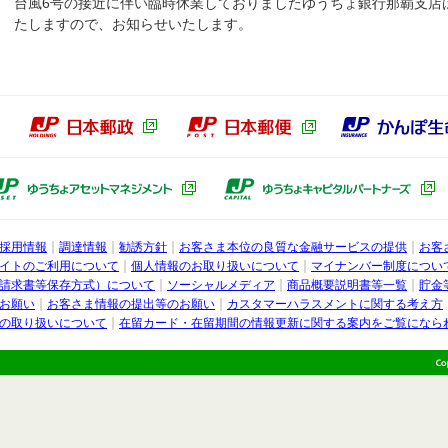
台風6号の接近に伴い臨時休業しておりましたゆうちょ銀行那覇支店は
たしますので、お知らせいたします。
本郵政グループ
日本郵政（別ウィンドウで開きます）
日本郵便（別ウィン
ょ銀行子会社
ゆうちょアセットマネジメント（別ウ
採用情報
調達情報
勧誘方針
お客さま本位の良質な金融サービスの提供
お客
行
イトのご利用について
個人情報のお取り扱いについて
マイナンバー制度につい
請求書等保存方式）について
ソーシャルメディア
商品概要説明書等一覧
貯金
お願い
お客さま情報の提出等のお願い
カスタマーハラスメントに関する考え方
の取り扱いについて
在留カード・在留期間の情報更新に関する案内をご覧になら