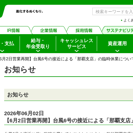
よく
給与・
キャッシュレス
・支払
資産運用
年金受取り
サービス
【6月2日営業再開】台風6号の接近による「那覇支店」の臨時休業につい
お知らせ
ちょダイレクト
イン
お知らせ
申込・サービス内容
2026年06月02日
【6月2日営業再開】台風6号の接近による「那覇支店