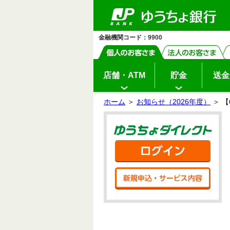
ゆ
ペ
ヘ
メ
本
サ
ヘ
メ
う
ー
ッ
イ
文
イ
ッ
イ
ち
ジ
ダ
ン
へ
ド
ダ
ン
ょ
の
へ
メ
メ
の
メ
ダ
先
ニ
ニ
先
ニ
イ
金融機関コード：9900
頭
ュ
ュ
頭
ュ
レ
ク
で
ー
ー
で
ー
ト
す
へ
へ
す
の
先
頭
店舗・ATM
貯金
送金
で
す
ホーム
＞
お知らせ（2026年度）
＞ 
サ
本
イ
文
ゆう
ド
の
メ
先
ニ
頭
ログ
ュ
で
ー
す
の
新規
先
頭
で
す