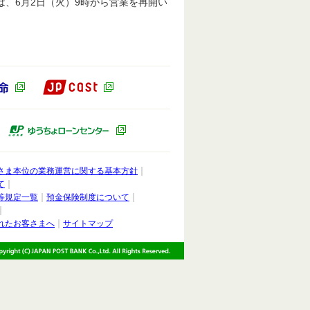
、6月2日（火）9時から営業を再開い
JP CAST（別ウィンドウで開きます）
ドウで開きます）
かんぽ生命（別ウィンドウで開きます）
ィンドウで開きます）
ゆうちょキャピタルパートナーズ（別ウィンドウで開きます）
ゆうちょローンセンター（別ウィンドウ
さま本位の業務運営に関する基本方針
て
等規定一覧
預金保険制度について
れたお客さまへ
サイトマップ