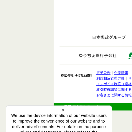
日
ゆうち
電子公告
企業情報
株式会社 ゆうちょ銀
利益相反管理方針
サ
インボイス制度（適格
取引時確認等に関する
お客さまに関する情報
ペ
ー
ジ
の
先