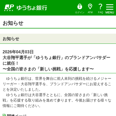
ゆ
（別
ペ
ヘ
メ
本
サ
ヘ
メ
う
ウ
ー
ッ
イ
文
イ
ッ
ち
ィ
ニ
ょ
ン
ジ
ダ
ン
へ
ド
ダ
ダ
ド
ュ
の
へ
メ
メ
の
イ
ウ
ログイン
ATM
FAQ
レ
で
ー
先
ニ
ニ
先
ク
開
サ
頭
ュ
ュ
頭
ト
く）
本
イ
お知らせ
で
ー
ー
で
文
ド
す
へ
へ
す
の
メ
先
ニ
頭
ュ
お知らせ
で
ー
す
の
先
頭
2026年04月03日
で
大谷翔平選手が「ゆうちょ銀行」のブランドアンバサダー
す
に就任！
〜全国の皆さまの「新しい挑戦」を応援します〜
ゆうちょ銀行は、世界を舞台に前人未到の挑戦を続けるメジャー
リーガー・大谷翔平選手を、ブランドアンバサダーにお迎えするこ
とを決定いたしました。
ゆうちょ銀行は大谷選手とともに、全国の皆さまの「新しい挑
戦」を応援する取り組みを進めて参ります。今後お届けする様々な
情報にご期待ください。