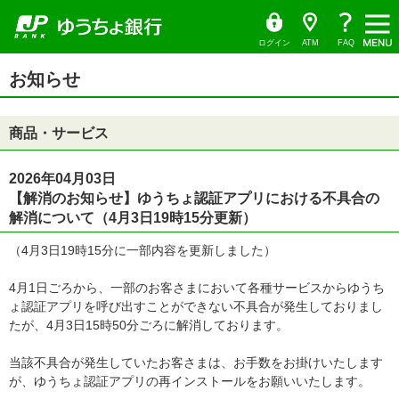
ゆ
（別
ペ
ヘ
メ
本
サ
ヘ
メ
う
ウ
ー
ッ
イ
文
イ
ッ
ち
ィ
ニ
ょ
ン
ジ
ダ
ン
へ
ド
ダ
ダ
ド
ュ
の
へ
メ
メ
の
イ
ウ
ログイン
ATM
FAQ
レ
で
ー
先
ニ
ニ
先
ク
開
サ
頭
ュ
ュ
頭
ト
く）
本
イ
お知らせ
で
ー
ー
で
文
ド
す
へ
へ
す
の
メ
先
ニ
頭
ュ
商品・サービス
で
ー
す
の
先
頭
2026年04月03日
で
【解消のお知らせ】ゆうちょ認証アプリにおける不具合の
す
解消について（4月3日19時15分更新）
（4月3日19時15分に一部内容を更新しました）
4月1日ごろから、一部のお客さまにおいて各種サービスからゆうち
ょ認証アプリを呼び出すことができない不具合が発生しておりまし
たが、4月3日15時50分ごろに解消しております。
当該不具合が発生していたお客さまは、お手数をお掛けいたします
が、ゆうちょ認証アプリの再インストールをお願いいたします。