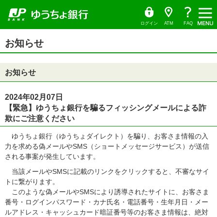
ゆ
（別
ペ
ヘ
メ
本
サ
ヘ
う
ウ
ー
ッ
イ
文
イ
ッ
ち
ィ
ょ
ン
ジ
ダ
ン
へ
ド
ダ
ダ
ド
の
へ
メ
メ
の
イ
ウ
ログイン
ATM
FAQ
レ
で
先
ニ
ニ
先
ク
開
サ
頭
ュ
ュ
頭
ト
く）
本
イ
お知らせ
で
ー
ー
で
文
ド
す
へ
へ
す
の
メ
先
ニ
頭
ュ
お知らせ
で
ー
す
の
先
頭
2024年02月07日
で
【緊急】ゆうちょ銀行を騙るフィッシングメールによる詐
す
欺にご注意ください
ゆうちょ銀行（ゆうちょダイレクト）を騙り、お客さま情報の入
力を求める偽メールやSMS（ショートメッセージサービス）が送信
される事案が発生しています。
当該メールやSMSに記載のリンクをクリックすると、不審なサイ
トに繋がります。
このような偽メールやSMSにより誘導されたサイトに、お客さま
番号・ログインパスワード・カナ氏名・電話番号・生年月日・メー
ルアドレス・キャッシュカード暗証番号等のお客さま情報は、絶対