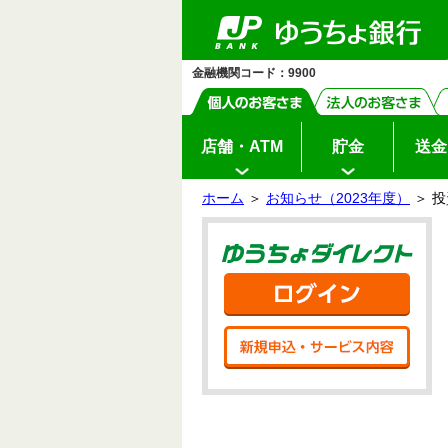
ゆ
ペ
ヘ
メ
本
サ
ヘ
メ
（PDF
（別
う
ー
ッ
イ
文
イ
ッ
イ
フ
ち
ウ
ジ
ダ
ン
へ
ド
ダ
ン
ょ
ァ
の
へ
メ
メ
の
メ
ィ
ダ
先
ニ
ニ
先
ニ
イ
イ
ン
金融機関コード：9900
頭
ュ
ュ
頭
ュ
レ
ル）
ク
で
ー
ー
で
ー
ド
ト
す
へ
へ
す
の
ウ
先
頭
で
店舗・ATM
貯金
送金
で
開
す
く）
ホーム
＞
お知らせ（2023年度）
＞ 
サ
本
イ
文
ゆう
ド
の
メ
先
ニ
頭
ログ
ュ
で
ー
す
の
新規
先
頭
で
す