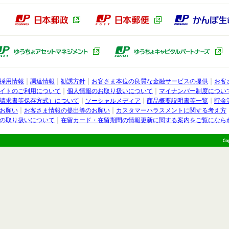
本郵政グループ
日本郵政（別ウィンドウで開きます）
日本郵便（別ウィン
ょ銀行子会社
ゆうちょアセットマネジメント（別ウ
採用情報
調達情報
勧誘方針
お客さま本位の良質な金融サービスの提供
お客
行
イトのご利用について
個人情報のお取り扱いについて
マイナンバー制度につい
請求書等保存方式）について
ソーシャルメディア
商品概要説明書等一覧
貯金
お願い
お客さま情報の提出等のお願い
カスタマーハラスメントに関する考え方
の取り扱いについて
在留カード・在留期間の情報更新に関する案内をご覧になら