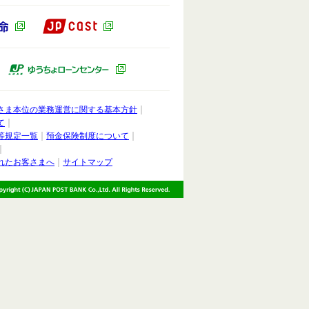
JP CAST（別ウィンドウで開きます）
ドウで開きます）
かんぽ生命（別ウィンドウで開きます）
ィンドウで開きます）
ゆうちょキャピタルパートナーズ（別ウィンドウで開きます）
ゆうちょローンセンター（別ウィンドウ
さま本位の業務運営に関する基本方針
て
等規定一覧
預金保険制度について
れたお客さまへ
サイトマップ