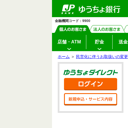
ゆ
ペ
ヘ
メ
本
サ
ヘ
メ
う
ー
ッ
イ
文
イ
ッ
イ
ち
ジ
ダ
ン
へ
ド
ダ
ン
ょ
の
へ
メ
メ
の
メ
ダ
先
ニ
ニ
先
ニ
イ
金融機関コード：9900
頭
ュ
ュ
頭
ュ
レ
ク
で
ー
ー
で
ー
ト
す
へ
へ
す
の
先
頭
店舗・ATM
貯金
送金
で
す
ホーム
＞
民営化に伴うお取扱いの変更
サ
本
イ
文
ゆう
ド
の
メ
先
ニ
頭
ログ
ュ
で
ー
す
の
新規
先
頭
で
す