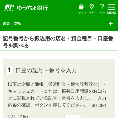
ゆ
（別
ペ
ヘ
メ
本
サ
ヘ
う
ウ
ー
ッ
イ
文
イ
ッ
ち
ィ
ょ
ン
ジ
ダ
ン
へ
ド
ダ
ダ
ド
の
へ
メ
メ
の
イ
ウ
ログイン
ATM
FAQ
レ
で
先
ニ
ニ
先
ク
開
サ
頭
ュ
ュ
頭
ト
く）
イ
送金・支払
で
ー
ー
で
ド
す
へ
へ
す
メ
ニ
本
ュ
記号番号から振込用の店名・預金種目・口座番
文
ー
の
の
号を調べる
先
先
頭
頭
で
で
す
す
口座の記号・番号を入力
以下の空欄に通帳（通常貯金・通常貯蓄貯金）・
キャッシュカードまたは、振替口座開設のお知ら
せに記載されている記号・番号を入力し、「入力
内容の確認」ボタンを押してください。
（注1, 注2）
記号（半角）