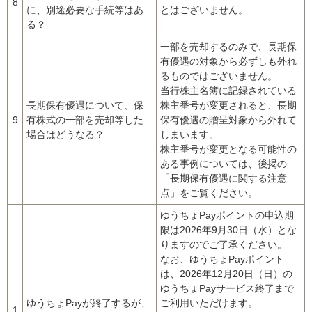
8
に、別途必要な手続等はあ
とはございません。
る？
一部を売却するのみで、長期保
有優遇の対象から必ずしも外れ
るものではございません。
当行株主名簿に記録されている
長期保有優遇について、保
株主番号が変更されると、長期
9
有株式の一部を売却等した
保有優遇の贈呈対象から外れて
場合はどうなる？
しまいます。
株主番号が変更となる可能性の
ある事例については、後掲の
「長期保有優遇に関する注意
点」をご覧ください。
ゆうちょPayポイントの申込期
限は2026年9月30日（水）とな
りますのでご了承ください。
なお、ゆうちょPayポイント
は、2026年12月20日（日）の
ゆうちょPayサービス終了まで
ゆうちょPayが終了するが、
ご利用いただけます。
1