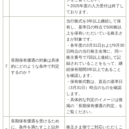
＊2025年度の入力受付は終了し
ております。
当行株式を3年以上継続して保
有し、基準日の時点で500株以
上を保有いただいている株主さ
まが対象です。
・各年度の3月31日および9月30
日時点の当行株主名簿に、同一
株主番号で7回以上連続して記
長期保有優遇の対象は具体
録されていることをもって、継
7
的にどのような条件で判定
続保有期間3年以上であること
するのか？
を確認します。
・保有株式数は、直近の基準日
（3月31日）時点のものを確認
します。
・具体的な判定のイメージは後
掲の「長期保有優遇の判定」を
ご覧ください。
長期保有優遇を受けるため
に、条件を満たすこと以外
株主さま側でご対応いただくこ