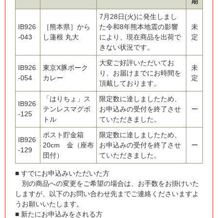
期
7月28日(火)に発生しまし
IB926
［熊本県］から
た令和8年熊本地震の影響
未
-043
し蓮根 丸大
により、現在商品を出荷で
定
きない状況です。
大変ご好評いただいてお
IB926
東京X豚ポーク
未
り、お届けまでにお時間を
-054
カレー
定
頂戴しております。
「はりちょ」ス
限定数に達しましたため、
IB926
テンレスマグボ
お申込みの受付を終了させ
ー
-125
トル
ていただきました。
ポスト貯金箱
限定数に達しましたため、
IB926
20cm 金（座布
お申込みの受付を終了させ
ー
-129
団付）
ていただきました。
■ すでにお申込みいただいた方
別の商品への変更をご希望の場合は、お手数をお掛けいた
しますが、以下のお問い合わせ先までご連絡くださいますよ
うお願いいたします。
■ 新たにお申込みをされる方