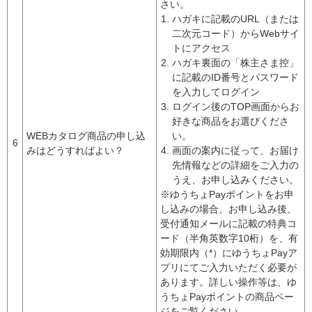
さい。
ハガキに記載のURL（または
二次元コード）からWebサイ
トにアクセス
ハガキ裏面の「株主さま控」
に記載のID番号とパスワード
を入力してログイン
ログイン後のTOP画面からお
好きな商品をお選びくださ
WEBカタログ商品の申し込
い。
6
みはどうすればよい？
画面の案内に従って、お届け
先情報などの詳細をご入力の
うえ、お申し込みください。
※ゆうちょPayポイントをお申
し込みの場合、お申し込み後、
受付通知メールに記載の特典コ
ード（半角英数字10桁）を、有
効期限内（*）にゆうちょPayア
プリにてご入力いただく必要が
あります。詳しい操作等は、ゆ
うちょPayポイントの商品ペー
ジをご覧ください。