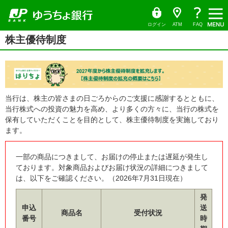
ゆ
（別
ペ
ヘ
メ
本
ヘ
（PDF
う
ウ
ー
ッ
イ
文
ッ
ち
ィ
フ
ょ
ン
ジ
ダ
ン
へ
ダ
ダ
ド
ァ
の
へ
メ
の
イ
ウ
ログイン
ATM
FAQ
レ
で
先
ニ
先
イ
ク
開
本
株主優待制度
頭
ュ
頭
ト
く）
ル）
文
で
ー
で
の
す
へ
す
先
頭
で
す
当行は、株主の皆さまの日ごろからのご支援に感謝するとともに、
当行株式への投資の魅力を高め、より多くの方々に、当行の株式を
保有していただくことを目的として、株主優待制度を実施しており
ます。
一部の商品につきまして、お届けの停止または遅延が発生し
ております。対象商品およびお届け状況の詳細につきまして
は、以下をご確認ください。（2026年7月31日現在）
発
申込
送
商品名
受付状況
番号
時