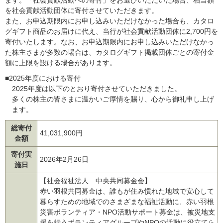
を社会貢献活動団体に寄付させていただきます。
また、お申込期限内にお申し込みいただけなかった場合も、カタロ
グギフト商品のお届けに代え、当行が社会貢献活動団体に2,700円を
寄付いたします。なお、お申込期限内にお申し込みいただけなかっ
た株主さまが多数の場合は、カタログギフト掲載団体ごとの寄付金
額に上限を設ける場合があります。
■2025年度における寄付
2025年度は以下のとおり寄付させていただきました。
多くの株主の皆さまに温かいご厚情を賜り、心から御礼申し上げ
ます。
総寄付
41,031,900円
金額
寄付実
2026年2月26日
施日
【社会福祉法人 中央共同募金会】
赤い羽根共同募金は、誰もが住み慣れた地域で安心して
暮らすための地域でのさまざまな福祉活動に、赤い羽根
災害ボランティア・NPO活動サポート募金は、被災地支
援を行うボランティアグループやNPOの活動に役立てら